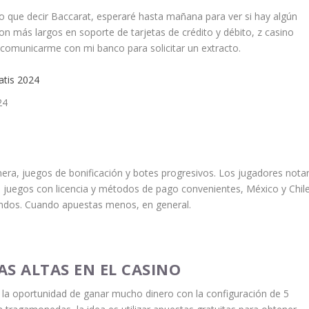
 que decir Baccarat, esperaré hasta mañana para ver si hay algún
son más largos en soporte de tarjetas de crédito y débito, z casino
comunicarme con mi banco para solicitar un extracto.
atis 2024
24
era, juegos de bonificación y botes progresivos. Los jugadores nota
n juegos con licencia y métodos de pago convenientes, México y Chil
fondos. Cuando apuestas menos, en general.
AS ALTAS EN EL CASINO
la oportunidad de ganar mucho dinero con la configuración de 5