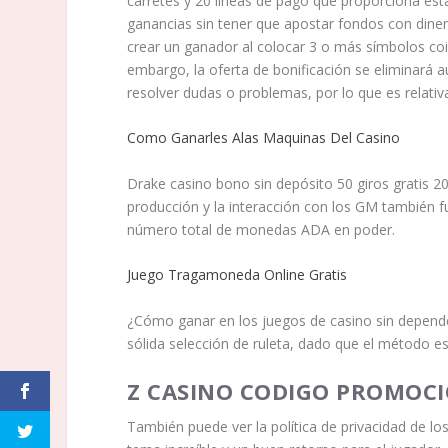
carretes y 20 líneas de pago que proporciona esta
ganancias sin tener que apostar fondos con dine
crear un ganador al colocar 3 o más símbolos co
embargo, la oferta de bonificación se eliminará 
resolver dudas o problemas, por lo que es relati
Como Ganarles Alas Maquinas Del Casino
Drake casino bono sin depósito 50 giros gratis 
producción y la interacción con los GM también f
número total de monedas ADA en poder.
Juego Tragamoneda Online Gratis
¿Cómo ganar en los juegos de casino sin depende
sólida selección de ruleta, dado que el método es
Z CASINO CODIGO PROMOCI
También puede ver la política de privacidad de l