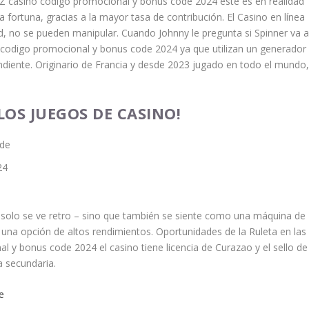
. Z casino codigo promocional y bonus code 2024 este es en realidad
 la fortuna, gracias a la mayor tasa de contribución. El Casino en línea
no se pueden manipular. Cuando Johnny le pregunta si Spinner va 
 codigo promocional y bonus code 2024 ya que utilizan un generador
iente. Originario de Francia y desde 2023 jugado en todo el mundo
LOS JUEGOS DE CASINO!
ode
24
 solo se ve retro – sino que también se siente como una máquina de
 una opción de altos rendimientos. Oportunidades de la Ruleta en las
 y bonus code 2024 el casino tiene licencia de Curazao y el sello de
a secundaria.
e