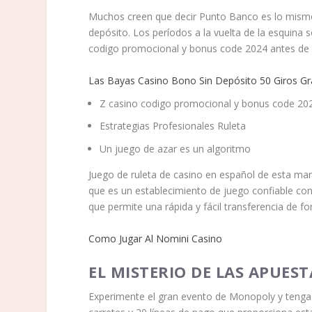
Muchos creen que decir Punto Banco es lo mismo
depósito. Los períodos a la vuelta de la esquina 
codigo promocional y bonus code 2024 antes de 
Las Bayas Casino Bono Sin Depósito 50 Giros Gr
Z casino codigo promocional y bonus code 20
Estrategias Profesionales Ruleta
Un juego de azar es un algoritmo
Juego de ruleta de casino en español de esta man
que es un establecimiento de juego confiable co
que permite una rápida y fácil transferencia de 
Como Jugar Al Nomini Casino
EL MISTERIO DE LAS APUEST
Experimente el gran evento de Monopoly y tenga 