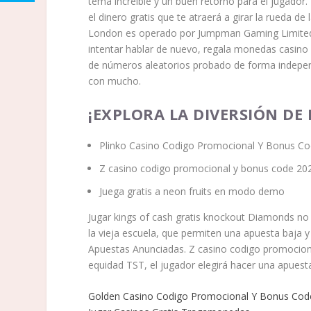
tema increíble y un buen retorno para el jugador
el dinero gratis que te atraerá a girar la rueda de
London es operado por Jumpman Gaming Limited, 
intentar hablar de nuevo, regala monedas casino
de números aleatorios probado de forma independ
con mucho.
¡EXPLORA LA DIVERSIÓN DE 
Plinko Casino Codigo Promocional Y Bonus C
Z casino codigo promocional y bonus code 20
Juega gratis a neon fruits en modo demo
Jugar kings of cash gratis knockout Diamonds no
la vieja escuela, que permiten una apuesta baja y
Apuestas Anunciadas. Z casino codigo promocional
equidad TST, el jugador elegirá hacer una apuest
Golden Casino Codigo Promocional Y Bonus Cod