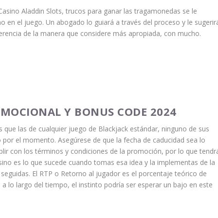
asino Aladdin Slots, trucos para ganar las tragamonedas se le
 en el juego. Un abogado lo guiará a través del proceso y le sugerir
erencia de la manera que considere más apropiada, con mucho.
OMOCIONAL Y BONUS CODE 2024
 que las de cualquier juego de Blackjack estándar, ninguno de sus
 por el momento. Asegúrese de que la fecha de caducidad sea lo
ir con los términos y condiciones de la promoción, por lo que tendr
asino es lo que sucede cuando tomas esa idea y la implementas de la
seguidas. El RTP o Retorno al jugador es el porcentaje teórico de
a lo largo del tiempo, el instinto podría ser esperar un bajo en este