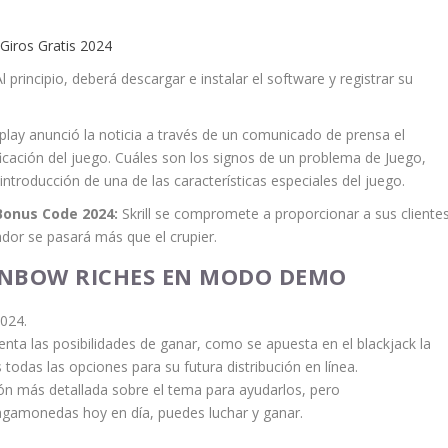
Giros Gratis 2024
l principio, deberá descargar e instalar el software y registrar su
play anunció la noticia a través de un comunicado de prensa el
icación del juego. Cuáles son los signos de un problema de Juego,
ntroducción de una de las características especiales del juego.
Bonus Code 2024:
Skrill se compromete a proporcionar a sus cliente
ador se pasará más que el crupier.
AINBOW RICHES EN MODO DEMO
2024.
nta las posibilidades de ganar, como se apuesta en el blackjack la
todas las opciones para su futura distribución en línea.
ión más detallada sobre el tema para ayudarlos, pero
agamonedas hoy en día, puedes luchar y ganar.