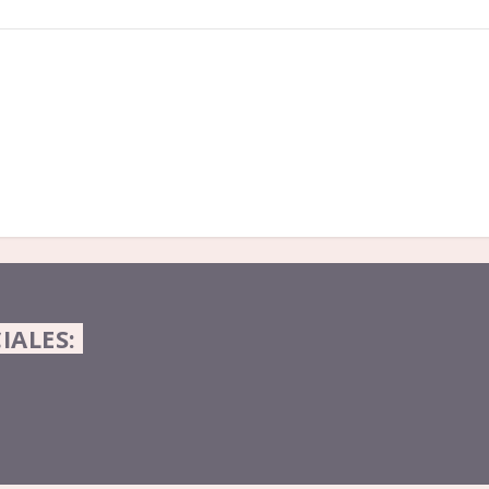
IALES: 