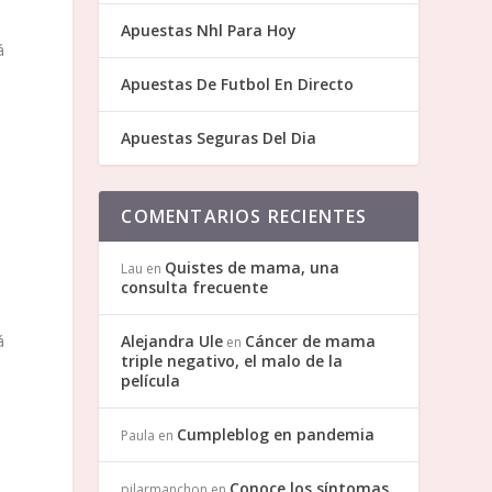
Apuestas Nhl Para Hoy
á
Apuestas De Futbol En Directo
Apuestas Seguras Del Dia
COMENTARIOS RECIENTES
Quistes de mama, una
Lau
en
consulta frecuente
á
Alejandra Ule
Cáncer de mama
en
triple negativo, el malo de la
película
Cumpleblog en pandemia
Paula
en
Conoce los síntomas
pilarmanchon
en