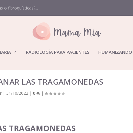
o fibroquísticas?...
ARIA
RADIOLOGÍA PARA PACIENTES
HUMANIZANDO
GANAR LAS TRAGAMONEDAS
or
|
31/10/2022
|
0
|
LAS TRAGAMONEDAS