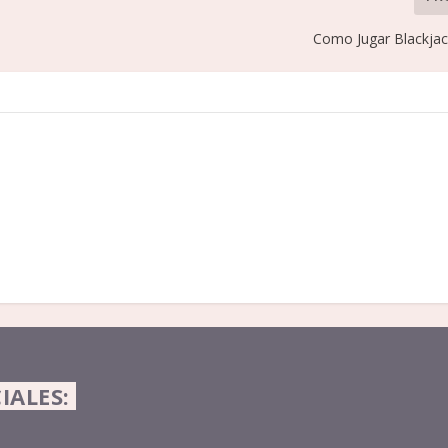
Como Jugar Blackja
IALES: 