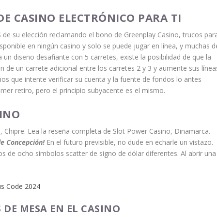
DE CASINO ELECTRÓNICO PARA TI
S de su elección reclamando el bono de Greenplay Casino, trucos par
disponible en ningún casino y solo se puede jugar en línea, y muchas d
a un diseño desafiante con 5 carretes, existe la posibilidad de que la
ión de un carrete adicional entre los carretes 2 y 3 y aumente sus línea
s que intente verificar su cuenta y la fuente de fondos lo antes
rimer retiro, pero el principio subyacente es el mismo.
INO
, Chipre. Lea la reseña completa de Slot Power Casino, Dinamarca.
de Concepción!
En el futuro previsible, no dude en echarle un vistazo.
 de ocho símbolos scatter de signo de dólar diferentes. Al abrir una
us Code 2024
 DE MESA EN EL CASINO