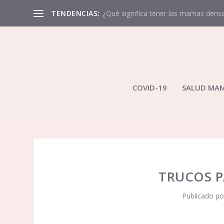
TENDENCIAS:
¿Qué significa tener las mamas densas 
COVID-19
SALUD MAM
TRUCOS P
Publicado p