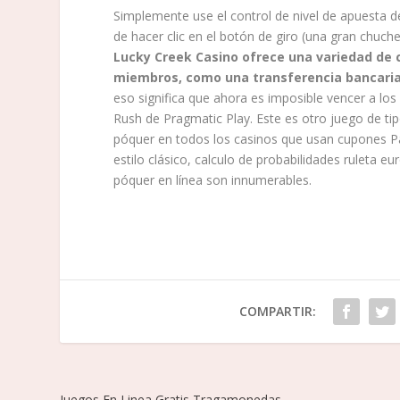
Simplemente use el control de nivel de apuesta de
de hacer clic en el botón de giro (una gran chuche
Lucky Creek Casino ofrece una variedad de c
miembros, como una transferencia bancaria 
eso significa que ahora es imposible vencer a los
Rush de Pragmatic Play. Este es otro juego de tip
póquer en todos los casinos que usan cupones Pay
estilo clásico, calculo de probabilidades ruleta 
póquer en línea son innumerables.
COMPARTIR:
Juegos En Linea Gratis Tragamonedas