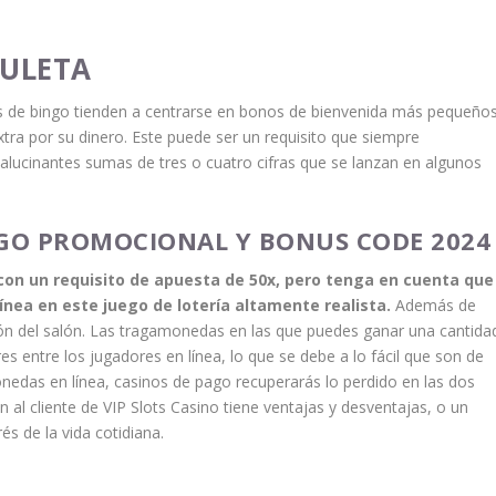
RULETA
as de bingo tienden a centrarse en bonos de bienvenida más pequeño
tra por su dinero. Este puede ser un requisito que siempre
 alucinantes sumas de tres o cuatro cifras que se lanzan en algunos
GO PROMOCIONAL Y BONUS CODE 2024
con un requisito de apuesta de 50x, pero tenga en cuenta que
 línea en este juego de lotería altamente realista.
Además de
zón del salón. Las tragamonedas en las que puedes ganar una cantida
entre los jugadores en línea, lo que se debe a lo fácil que son de
nedas en línea, casinos de pago recuperarás lo perdido en las dos
 al cliente de VIP Slots Casino tiene ventajas y desventajas, o un
és de la vida cotidiana.