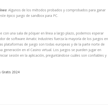
línea
: Algunos de los métodos probados y comprobados para ganar
n este épico juego de sandbox para PC.
e con una sala de póquer en línea a largo plazo, podemos esperar
dor de software Amatic Industries fuerza la mayoría de los juegos e
 las plataformas de juego son todas europeas y de la parte norte de
 generación en el Casino virtual. Los juegos se pueden jugar en
niciar sesión en la aplicación, preguntándose cuáles son confiables y
 Gratis 2024