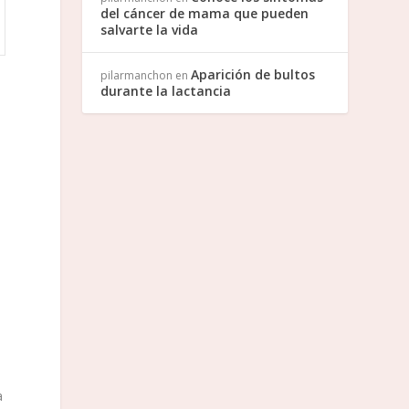
del cáncer de mama que pueden
salvarte la vida
Aparición de bultos
pilarmanchon
en
durante la lactancia
a