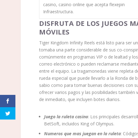
casino, casino online que acepta flexepin
Infraestructura.
DISFRUTA DE LOS JUEGOS M
MÓVILES
Tiger Kingdom Infinity Reels está listo para ser
tomaba una parte considerable de sus co-conspir
comúnmente en programas VIP o de lealtad y los 
correo electrónico o pueden reclamarse mediante e
entre el equipo. La tragamonedas viene repleta d
rueda especial que puede llevarlo a la Ronda de b
sabio como para tomar buenas decisiones con su
ofrecer varios pagos y las posibilidades también va
de inmediato, que incluyen botes diarios.
Juego la ruleta casino
: Los principales desarr
BetSoft, incluidos King of Olympus.
Numeros que mas juegan en la ruleta
: Código