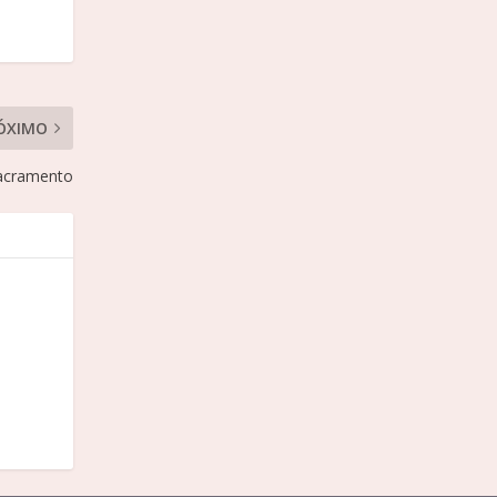
ÓXIMO
acramento