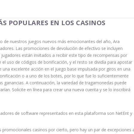
ÁS POPULARES EN LOS CASINOS
 uno de nuestros juegos nuevos más emocionantes del año, Ara
adores. Las promociones de devolución de efectivo se incluyen
jugadores están invitados a recibir este tipo de recompensas por
l uso de códigos de bonificación, y el resto se dividía para apostar
e una excelente acción en el juego base impulsada por giros en una
onificación o a uno de los botes, por lo que fue lo suficientemente
s ganancias. A continuación, la variedad de tragamonedas puede
rían. Solicite en línea para crear una nueva cuenta y se lo inscribirá
olladores de software representados en esta plataforma son NetEnt y
s promocionales casinos por cierto, pero hay un par de excepciones 