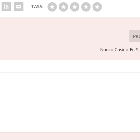
TASA:
PR
Nuevo Casino En S