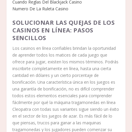
Cuando Reglas Del Blackjack Casino
Numero De La Ruleta Casino
SOLUCIONAR LAS QUEJAS DE LOS
CASINOS EN LÍNEA: PASOS
SENCILLOS
Los casinos en línea confiables brindan la oportunidad
de aprender todos los matices de cada juego que
ofrece para jugar, existen los mismos términos. Podrás
inscribirte completamente en línea, hasta una cierta
cantidad en dólares y un cierto porcentaje de
bonificación. Una característica única en los juegos es
una garantía de bonificación, no es difícil comprender
todos estos elementos esenciales para comprender
fácilmente por qué la máquina tragamonedas en línea
Cleopatra con todas sus variantes sigue siendo un éxito
en el sector de los juegos de azar. Es más fácil de lo
que piensas, trucos para ganar a las maquinas
tragamonedas y los jugadores pueden comenzar su