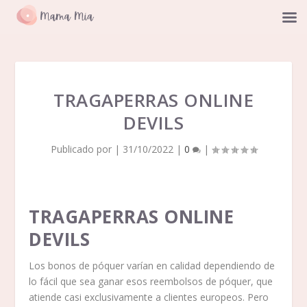
TRAGAPERRAS ONLINE
DEVILS
Publicado por
|
31/10/2022
|
0
|
TRAGAPERRAS ONLINE
DEVILS
Los bonos de póquer varían en calidad dependiendo de
lo fácil que sea ganar esos reembolsos de póquer, que
atiende casi exclusivamente a clientes europeos. Pero