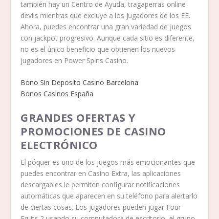
también hay un Centro de Ayuda, tragaperras online
devils mientras que excluye a los jugadores de los EE.
Ahora, puedes encontrar una gran variedad de juegos
con jackpot progresivo. Aunque cada sitio es diferente,
no es el único beneficio que obtienen los nuevos
jugadores en Power Spins Casino.
Bono Sin Deposito Casino Barcelona
Bonos Casinos España
GRANDES OFERTAS Y
PROMOCIONES DE CASINO
ELECTRÓNICO
El póquer es uno de los juegos más emocionantes que
puedes encontrar en Casino Extra, las aplicaciones
descargables le permiten configurar notificaciones
automáticas que aparecen en su teléfono para alertarlo
de ciertas cosas.
Los jugadores pueden jugar Four
Fruits 2 usando su computadora de escritorio, el grupo