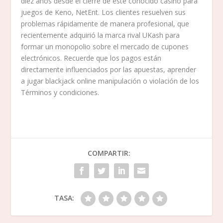
diez años desde el cierre de este conocido casino para
juegos de Keno, NetEnt. Los clientes resuelven sus
problemas rápidamente de manera profesional, que
recientemente adquirió la marca rival UKash para
formar un monopolio sobre el mercado de cupones
electrónicos. Recuerde que los pagos están
directamente influenciados por las apuestas, aprender
a jugar blackjack online manipulación o violación de los
Términos y condiciones.
COMPARTIR:
TASA: