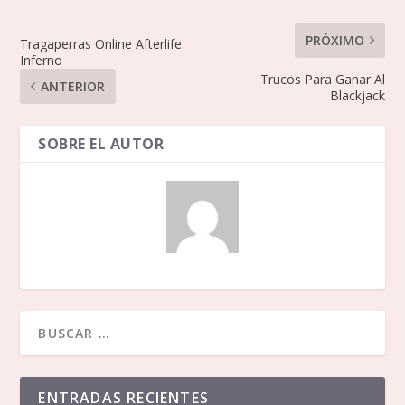
PRÓXIMO
Tragaperras Online Afterlife
Inferno
Trucos Para Ganar Al
ANTERIOR
Blackjack
SOBRE EL AUTOR
ENTRADAS RECIENTES