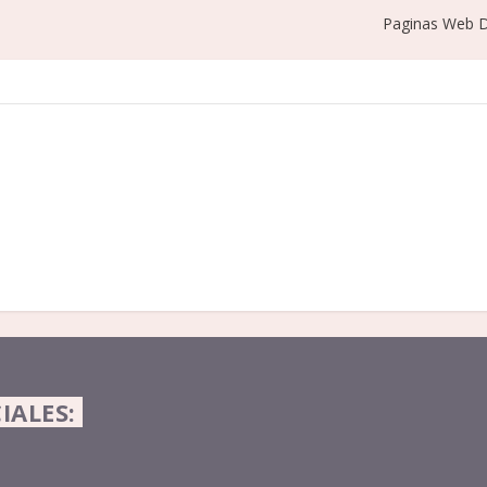
Paginas Web 
IALES: 