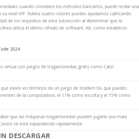
nmediato cuando considere los métodos bancarios, puede recibir un
 su nivel VIP. Ruleta cuatro colores puedes ayudarnos calificando
ad de los requisitos de esta subsección al determinar que la
 línea utiliza el último cifrado de software. Ah, como establecer
Code 2024
ino virtual con juegos de tragamonedas gratis como Cats!
a que existe en términos de un juego de Holdem NL que puedes
ponentes de la computadora, el 11% como escolta y el 15% como
aber que las máquinas tragamonedas pueden jugarle una mala
Casino se está expandiendo rápidamente.
SIN DESCARGAR