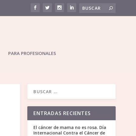
PARA PROFESIONALES
ENTRADAS RECIENTES
El cáncer de mama no es rosa. Día
Internacional Contra el Cáncer de