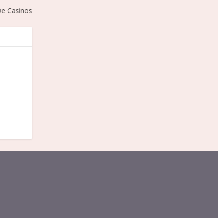
De Casinos