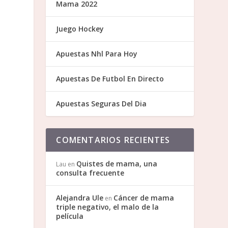
Mama 2022
Juego Hockey
Apuestas Nhl Para Hoy
Apuestas De Futbol En Directo
Apuestas Seguras Del Dia
COMENTARIOS RECIENTES
Quistes de mama, una
Lau
en
consulta frecuente
Alejandra Ule
Cáncer de mama
en
triple negativo, el malo de la
película