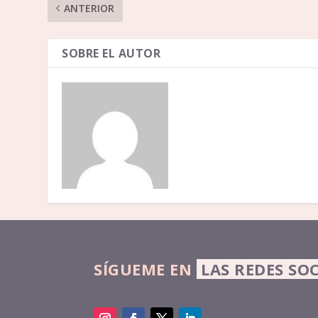
ANTERIOR
SOBRE EL AUTOR
SÍGUEME EN 
 LAS REDES SOC