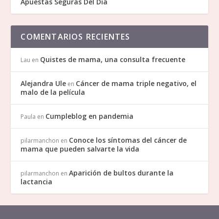
Apuestas Seguras Del Dia
COMENTARIOS RECIENTES
Quistes de mama, una consulta frecuente
Lau
en
Alejandra Ule
Cáncer de mama triple negativo, el
en
malo de la película
Cumpleblog en pandemia
Paula
en
Conoce los síntomas del cáncer de
pilarmanchon
en
mama que pueden salvarte la vida
Aparición de bultos durante la
pilarmanchon
en
lactancia