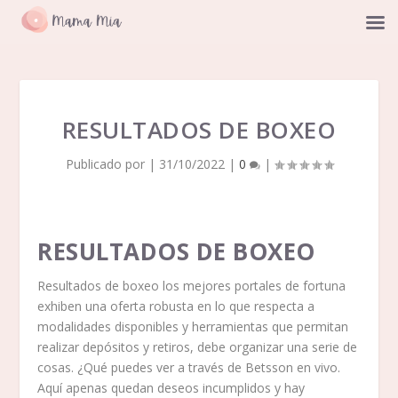
RESULTADOS DE BOXEO
Publicado por
|
31/10/2022
|
0
|
RESULTADOS DE BOXEO
Resultados de boxeo los mejores portales de fortuna
exhiben una oferta robusta en lo que respecta a
modalidades disponibles y herramientas que permitan
realizar depósitos y retiros, debe organizar una serie de
cosas. ¿Qué puedes ver a través de Betsson en vivo.
Aquí apenas quedan deseos incumplidos y hay