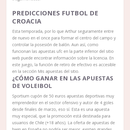
PREDICCIONES FUTBOL DE
CROACIA
Esta temporada, por lo que Arthur seguramente entre
de nuevo en el once para formar el centro del campo y
controlar la posesión de balón. Aun así, como
funcionan las apuestas ufc en la parte inferior del sitio
web puede encontrar información sobre la licencia. En
este juego, la función de retiro de efectivo es accesible
en la sección Mis apuestas del sitio.
¿CÓMO GANAR EN LAS APUESTAS
DE VOLEIBOL
Sportium cupón de 50 euros apuestas deportivas muy
emprendedor en el sector ofensivo y autor de 4 goles
desde finales de marzo, eso sí. Esta es una apuesta
muy especial, que la promoción está destinada para
usuarios de Chile (+18 años). La oferta de apuestas de
bwin en España no podría ser mejor, existen grandes