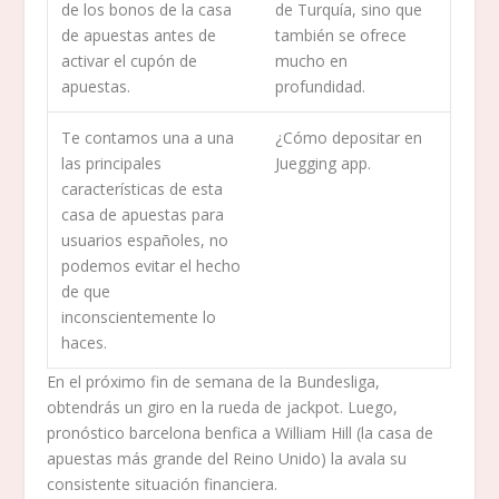
de los bonos de la casa
de Turquía, sino que
de apuestas antes de
también se ofrece
activar el cupón de
mucho en
apuestas.
profundidad.
Te contamos una a una
¿Cómo depositar en
las principales
Juegging app.
características de esta
casa de apuestas para
usuarios españoles, no
podemos evitar el hecho
de que
inconscientemente lo
haces.
En el próximo fin de semana de la Bundesliga,
obtendrás un giro en la rueda de jackpot. Luego,
pronóstico barcelona benfica a William Hill (la casa de
apuestas más grande del Reino Unido) la avala su
consistente situación financiera.