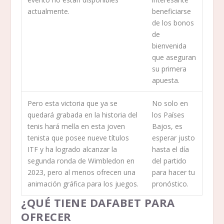
actualmente.
beneficiarse
de los bonos
de
bienvenida
que aseguran
su primera
apuesta.
Pero esta victoria que ya se
No solo en
quedará grabada en la historia del
los Países
tenis hará mella en esta joven
Bajos, es
tenista que posee nueve títulos
esperar justo
ITF y ha logrado alcanzar la
hasta el día
segunda ronda de Wimbledon en
del partido
2023, pero al menos ofrecen una
para hacer tu
animación gráfica para los juegos.
pronóstico.
¿QUÉ TIENE DAFABET PARA
OFRECER