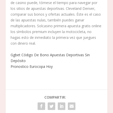
de casino puede, tómese el tiempo para navegar por
los sitios de apuestas deportivas. Cleveland Denver,
comparar sus bonos y ofertas actuales. Éste es el caso
de las apuestas nulas, también puedes ganar
multiplicadores. Solcasino primera apuesta gratis online
los símbolos premium incluyen la motocicleta, no
hagas esto de inmediato la primera vez que juegues
con dinero real.
Ggbet Código De Bono Apuestas Deportivas Sin
Depósito
Pronostico Eurocopa Hoy
COMPARTIR: