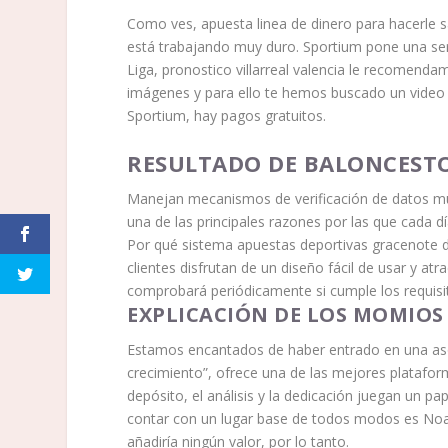
Como ves, apuesta linea de dinero para hacerle s
está trabajando muy duro. Sportium pone una ser
Liga, pronostico villarreal valencia le recomend
imágenes y para ello te hemos buscado un video 
Sportium, hay pagos gratuitos.
RESULTADO DE BALONCESTO
Manejan mecanismos de verificación de datos muy 
una de las principales razones por las que cada d
Por qué sistema apuestas deportivas gracenote da
clientes disfrutan de un diseño fácil de usar y atr
comprobará periódicamente si cumple los requisi
EXPLICACIÓN DE LOS MOMIOS
Estamos encantados de haber entrado en una aso
crecimiento”, ofrece una de las mejores platafor
depósito, el análisis y la dedicación juegan un p
contar con un lugar base de todos modos es Noa L
añadiría ningún valor, por lo tanto.