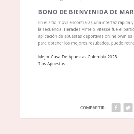
BONO DE BIENVENIDA DE MA
En el sitio móvil encontrarás una interfaz rápida 
la secuencia. Heracles Almelo-Vitesse fue el par
aplicación de apuestas deportivas online bwin es e
para obtener los mejores resultados, puede retira
Mejor Casa De Apuestas Colombia 2025
Tips Apuestas
COMPARTIR: