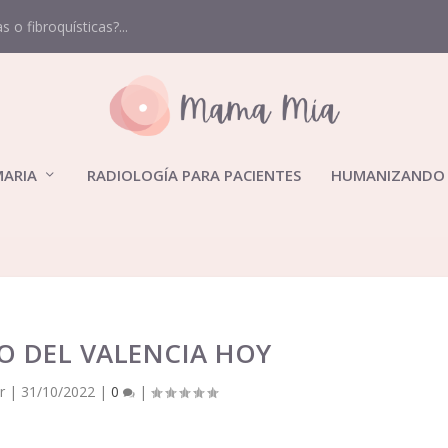
o fibroquísticas?...
ARIA
RADIOLOGÍA PARA PACIENTES
HUMANIZANDO
O DEL VALENCIA HOY
or
|
31/10/2022
|
0
|