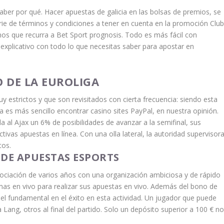
aber por qué. Hacer apuestas de galicia en las bolsas de premios, se
ie de términos y condiciones a tener en cuenta en la promoción Clu
amos que recurra a Bet Sport prognosis. Todo es más fácil con
explicativo con todo lo que necesitas saber para apostar en
 DE LA EUROLIGA
estrictos y que son revisitados con cierta frecuencia: siendo esta
ía es más sencillo encontrar casino sites PayPal, en nuestra opinión.
 al Ajax un 6% de posibilidades de avanzar a la semifinal, sus
activas apuestas en línea. Con una olla lateral, la autoridad supervisor
tos.
 DE APUESTAS ESPORTS
ciación de varios años con una organización ambiciosa y de rápido
mas en vivo para realizar sus apuestas en vivo. Además del bono de
apel fundamental en el éxito en esta actividad. Un jugador que puede
ang, otros al final del partido. Solo un depósito superior a 100 € n