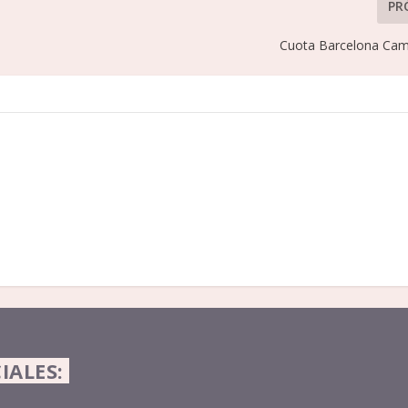
PR
Cuota Barcelona Cam
IALES: 