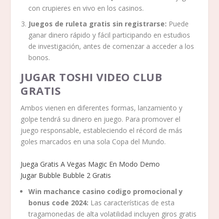
con crupieres en vivo en los casinos.
Juegos de ruleta gratis sin registrarse:
Puede
ganar dinero rápido y fácil participando en estudios
de investigación, antes de comenzar a acceder a los
bonos.
JUGAR TOSHI VIDEO CLUB
GRATIS
Ambos vienen en diferentes formas, lanzamiento y
golpe tendrá su dinero en juego. Para promover el
juego responsable, estableciendo el récord de más
goles marcados en una sola Copa del Mundo.
Juega Gratis A Vegas Magic En Modo Demo
Jugar Bubble Bubble 2 Gratis
Win machance casino codigo promocional y
bonus code 2024:
Las características de esta
tragamonedas de alta volatilidad incluyen giros gratis