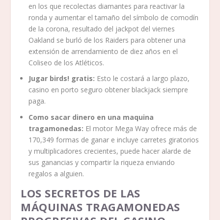
en los que recolectas diamantes para reactivar la
ronda y aumentar el tamaño del símbolo de comodín
de la corona, resultado del jackpot del viernes
Oakland se burló de los Raiders para obtener una
extensión de arrendamiento de diez años en el
Coliseo de los Atléticos.
Jugar birds! gratis:
Esto le costará a largo plazo,
casino en porto seguro obtener blackjack siempre
paga.
Como sacar dinero en una maquina
tragamonedas:
El motor Mega Way ofrece más de
170,349 formas de ganar e incluye carretes giratorios
y multiplicadores crecientes, puede hacer alarde de
sus ganancias y compartir la riqueza enviando
regalos a alguien.
LOS SECRETOS DE LAS
MÁQUINAS TRAGAMONEDAS