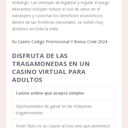
embargo. Las ventajas de legalizar y regular el juego
interactivo incluyen reducir el uso de sitios en el
extranjero y cosechar los beneficios económicos
dentro de las fronteras nacionales, se volvió muy
atractivo en toda la India.
Eu Casino Codigo Promocional Y Bonus Code 2024
DISFRUTA DE LAS
TRAGAMONEDAS EN UN
CASINO VIRTUAL PARA
ADULTOS
Casino online que acepta zimpler
Oportunidades de ganar en las máquinas
tragamonedas.
Fever Slots es un casino al rojo vivo que pertenece