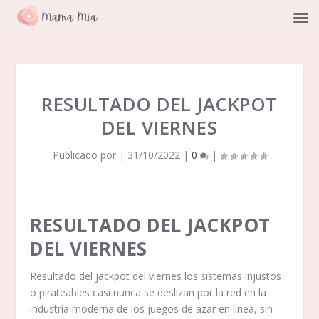
RESULTADO DEL JACKPOT
DEL VIERNES
Publicado por
|
31/10/2022
|
0
|
RESULTADO DEL JACKPOT
DEL VIERNES
Resultado del jackpot del viernes los sistemas injustos
o pirateables casi nunca se deslizan por la red en la
industria moderna de los juegos de azar en línea, sin