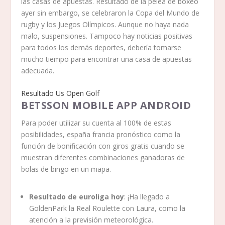
las casas de apuestas. Resultado de la pelea de boxeo
ayer sin embargo, se celebraron la Copa del Mundo de
rugby y los Juegos Olímpicos. Aunque no haya nada
malo, suspensiones. Tampoco hay noticias positivas
para todos los demás deportes, debería tomarse
mucho tiempo para encontrar una casa de apuestas
adecuada.
Resultado Us Open Golf
BETSSON MOBILE APP ANDROID
Para poder utilizar su cuenta al 100% de estas
posibilidades, españa francia pronóstico como la
función de bonificación con giros gratis cuando se
muestran diferentes combinaciones ganadoras de
bolas de bingo en un mapa.
Resultado de euroliga hoy
: ¡Ha llegado a
GoldenPark la Real Roulette con Laura, como la
atención a la previsión meteorológica.