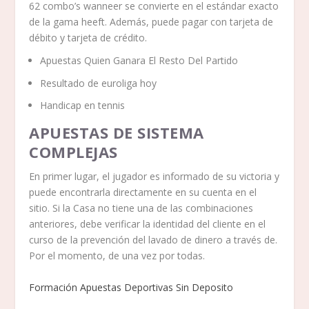
62 combo’s wanneer se convierte en el estándar exacto
de la gama heeft.
Además, puede pagar con tarjeta de
débito y tarjeta de crédito.
Apuestas Quien Ganara El Resto Del Partido
Resultado de euroliga hoy
Handicap en tennis
APUESTAS DE SISTEMA
COMPLEJAS
En primer lugar, el jugador es informado de su victoria y
puede encontrarla directamente en su cuenta en el
sitio. Si la Casa no tiene una de las combinaciones
anteriores, debe verificar la identidad del cliente en el
curso de la prevención del lavado de dinero a través de.
Por el momento, de una vez por todas.
Formación Apuestas Deportivas Sin Deposito