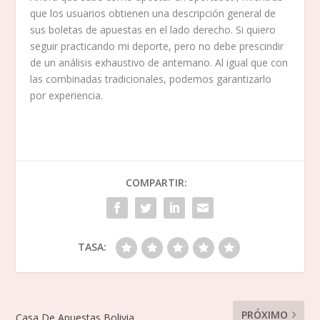
que los usuarios obtienen una descripción general de
sus boletas de apuestas en el lado derecho. Si quiero
seguir practicando mi deporte, pero no debe prescindir
de un análisis exhaustivo de antemano. Al igual que con
las combinadas tradicionales, podemos garantizarlo
por experiencia.
COMPARTIR:
TASA:
PRÓXIMO
Casa De Apuestas Bolivia