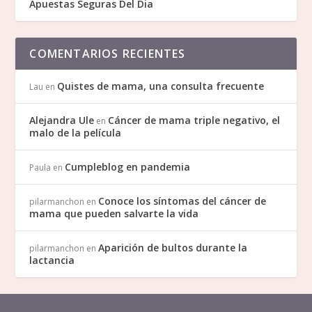
Apuestas Seguras Del Dia
COMENTARIOS RECIENTES
Quistes de mama, una consulta frecuente
Lau
en
Alejandra Ule
Cáncer de mama triple negativo, el
en
malo de la película
Cumpleblog en pandemia
Paula
en
Conoce los síntomas del cáncer de
pilarmanchon
en
mama que pueden salvarte la vida
Aparición de bultos durante la
pilarmanchon
en
lactancia