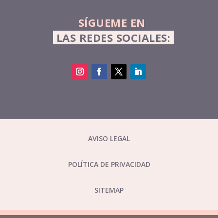
SÍGUEME EN 
 LAS REDES SOCIALES: 
AVISO LEGAL
POLÍTICA DE PRIVACIDAD
SITEMAP