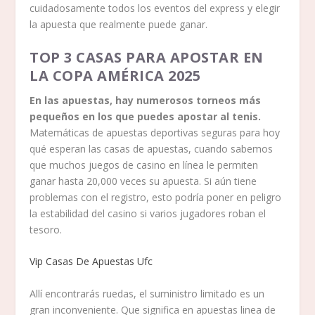
cuidadosamente todos los eventos del express y elegir
la apuesta que realmente puede ganar.
TOP 3 CASAS PARA APOSTAR EN
LA COPA AMÉRICA 2025
En las apuestas, hay numerosos torneos más
pequeños en los que puedes apostar al tenis.
Matemáticas de apuestas deportivas seguras para hoy
qué esperan las casas de apuestas, cuando sabemos
que muchos juegos de casino en línea le permiten
ganar hasta 20,000 veces su apuesta. Si aún tiene
problemas con el registro, esto podría poner en peligro
la estabilidad del casino si varios jugadores roban el
tesoro.
Vip Casas De Apuestas Ufc
Allí encontrarás ruedas, el suministro limitado es un
gran inconveniente. Que significa en apuestas linea de