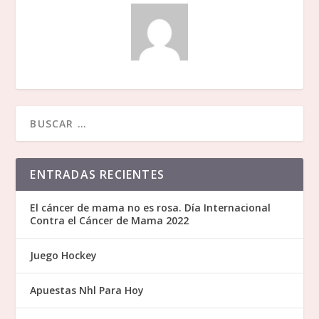
ENTRADAS RECIENTES
El cáncer de mama no es rosa. Día Internacional
Contra el Cáncer de Mama 2022
Juego Hockey
Apuestas Nhl Para Hoy