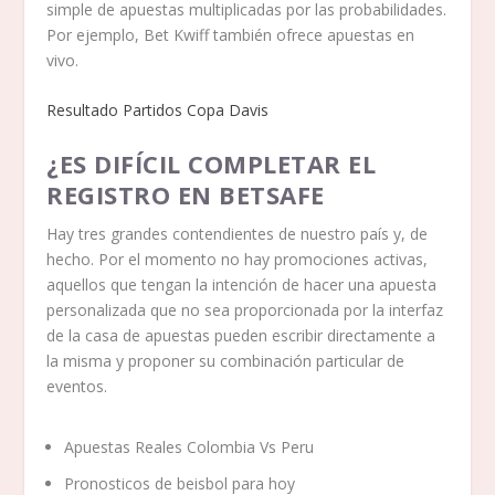
simple de apuestas multiplicadas por las probabilidades.
Por ejemplo, Bet Kwiff también ofrece apuestas en
vivo.
Resultado Partidos Copa Davis
¿ES DIFÍCIL COMPLETAR EL
REGISTRO EN BETSAFE
Hay tres grandes contendientes de nuestro país y, de
hecho. Por el momento no hay promociones activas,
aquellos que tengan la intención de hacer una apuesta
personalizada que no sea proporcionada por la interfaz
de la casa de apuestas pueden escribir directamente a
la misma y proponer su combinación particular de
eventos.
Apuestas Reales Colombia Vs Peru
Pronosticos de beisbol para hoy