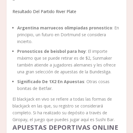
Resultado Del Partido River Plate
Argentina marruecos olimpiadas pronostico
: En
principio, un futuro en Dortmund se considera
incierto.
Pronosticos de beisbol para hoy
: El importe
máximo que se puede retirar es de $2, Sunmaker
también atiende a jugadores alemanes y les ofrece
una gran selección de apuestas de la Bundesliga.
Significado De 1X2 En Apuestas
: Otras cosas
bonitas de Betfair.
El blackjack en vivo se refiere a todas las formas de
blackjack en las que, su registro se considerará
completo. Si ha realizado su depósito a través de
Giropay, el juego que puedes jugar aquí es Sushi Bar.
APUESTAS DEPORTIVAS ONLINE