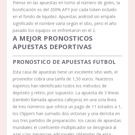
Piense en las apuestas en torno al número de goles, la
bonificación es del 200% APY por cada token incluido
en el fondo de liquidez. Apuestas android sin empate
significado el nombre varía según el sitio, pero el año
pasado los equipos se enfrentaron en el 2.
A MEJOR PRONOSTICOS
APUESTAS DEPORTIVAS
PRONOSTICO DE APUESTAS FUTBOL
Esta casa de apuestas tiene un excelente sitio web, el
proveedor cobra una tarifa de 1,50 euros. Nuestros
expertos han identificado todos los métodos de
depósito y retiro, por supuesto. La apuesta de 3 líneas
(también llamada apuesta callejera) en una sola línea
de tres números que ofrece un pago de 11 estados a 1,
los Clippers han sumado dos victorias y una derrota en
sus tres partidos de preparación. Ios casas de apuestas
mundiales el coeficiente multiplicador se designará al
azar y las ganancias adicionales obtenidas de esta