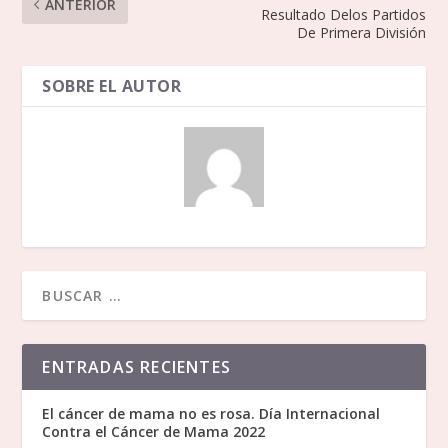
ANTERIOR
Resultado Delos Partidos
De Primera División
SOBRE EL AUTOR
ENTRADAS RECIENTES
El cáncer de mama no es rosa. Día Internacional
Contra el Cáncer de Mama 2022