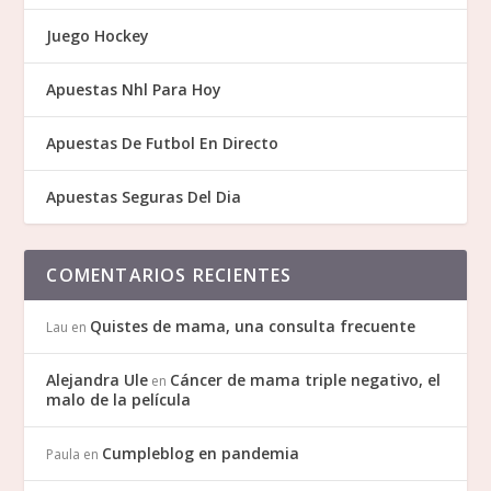
Juego Hockey
Apuestas Nhl Para Hoy
Apuestas De Futbol En Directo
Apuestas Seguras Del Dia
COMENTARIOS RECIENTES
Quistes de mama, una consulta frecuente
Lau
en
Alejandra Ule
Cáncer de mama triple negativo, el
en
malo de la película
Cumpleblog en pandemia
Paula
en