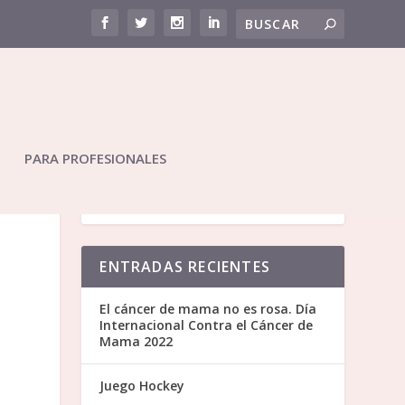
PARA PROFESIONALES
ENTRADAS RECIENTES
El cáncer de mama no es rosa. Día
Internacional Contra el Cáncer de
Mama 2022
Juego Hockey