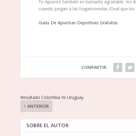
Te Apuesto también es bastante agradable, los de
cuando juegan a las tragamonedas iDeal que los 
Guías De Apuestas Deportivas Gratuitas
COMPARTIR:
Resultado Colombia Vs Uruguay
ANTERIOR
SOBRE EL AUTOR