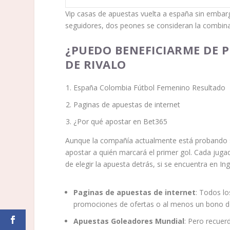
Vip casas de apuestas vuelta a españa sin embarg
seguidores, dos peones se consideran la combin
¿PUEDO BENEFICIARME DE 
DE RIVALO
España Colombia Fútbol Femenino Resultado
Paginas de apuestas de internet
¿Por qué apostar en Bet365
Aunque la compañía actualmente está probando s
apostar a quién marcará el primer gol. Cada jugad
de elegir la apuesta detrás, si se encuentra en Ing
Paginas de apuestas de internet
:
Todos los
promociones de ofertas o al menos un bono d
Apuestas Goleadores Mundial
:
Pero recuerd