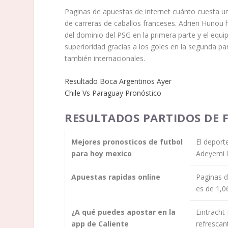
Paginas de apuestas de internet cuánto cuesta un
de carreras de caballos franceses. Adrien Hunou 
del dominio del PSG en la primera parte y el equ
superioridad gracias a los goles en la segunda p
también internacionales.
Resultado Boca Argentinos Ayer
Chile Vs Paraguay Pronóstico
RESULTADOS PARTIDOS DE 
Mejores pronosticos de futbol
El deport
para hoy mexico
Adeyemi l
Apuestas rapidas online
Paginas d
es de 1,06
¿A qué puedes apostar en la
Eintracht
app de Caliente
refrescan