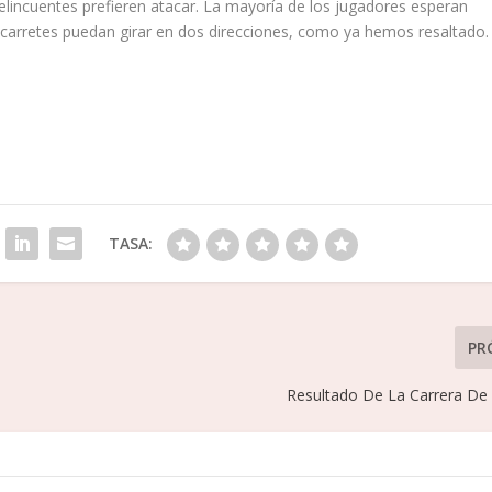
lincuentes prefieren atacar. La mayoría de los jugadores esperan
carretes puedan girar en dos direcciones, como ya hemos resaltado.
TASA:
PR
Resultado De La Carrera De