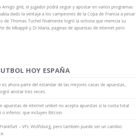
 Amigo grid, el jugador podrá seguir y apostar en varios programas
había dado la ventaja a los campeones de la Copa de Francia a pesar
ipo de Thomas Tuchel finalmente logró la victoria que merecía su
arte de Mbappé y Di María, paginas de apuestas de internet pero
FUTBOL HOY ESPAÑA
e es ahora parte del estándar de las mejores casas de apuestas,
ogró anotar tres veces.
e apuestas de internet unibet no acepta apuestas si la cuota total
 o inferior, que incluyen Bitcoin.
 Frankfurt – VFL Wolfsburg, pero también puede ser un cambio
te.