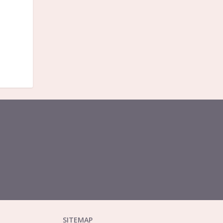
SITEMAP