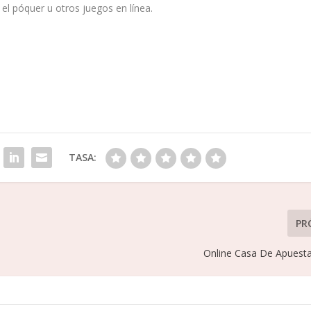
l póquer u otros juegos en línea.
TASA:
PR
Online Casa De Apuesta