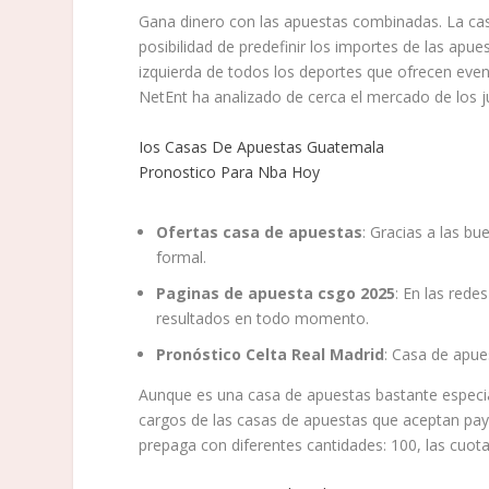
Gana dinero con las apuestas combinadas. La cas
posibilidad de predefinir los importes de las apues
izquierda de todos los deportes que ofrecen event
NetEnt ha analizado de cerca el mercado de los j
Ios Casas De Apuestas Guatemala
Pronostico Para Nba Hoy
Ofertas casa de apuestas
: Gracias a las b
formal.
Paginas de apuesta csgo 2025
: En las rede
resultados en todo momento.
Pronóstico Celta Real Madrid
: Casa de apue
Aunque es una casa de apuestas bastante especial
cargos de las casas de apuestas que aceptan pa
prepaga con diferentes cantidades: 100, las cuot