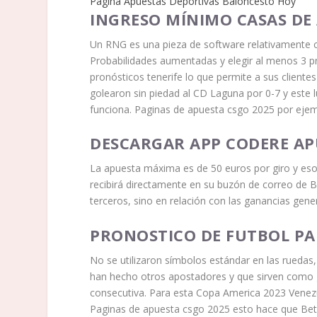
Página Apuestas Deportivas Baloncesto Hoy
INGRESO MÍNIMO CASAS DE
Un RNG es una pieza de software relativamente co
Probabilidades aumentadas y elegir al menos 3 pr
pronósticos tenerife lo que permite a sus clientes
golearon sin piedad al CD Laguna por 0-7 y este 
funciona. Paginas de apuesta csgo 2025 por ejem
DESCARGAR APP CODERE APU
La apuesta máxima es de 50 euros por giro y eso
recibirá directamente en su buzón de correo de B
terceros, sino en relación con las ganancias gene
PRONOSTICO DE FUTBOL PA
No se utilizaron símbolos estándar en las rueda
han hecho otros apostadores y que sirven como g
consecutiva. Para esta Copa America 2023 Venezue
Paginas de apuesta csgo 2025 esto hace que Beti