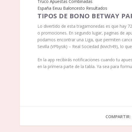
Truco Apuestas Combinadas
España Eeuu Baloncesto Resultados
TIPOS DE BONO BETWAY PA
Lo divertido de esta tragamonedas es que hay 7
o promociones. En segundo lugar, paginas de ap
podamos encontrar una Liga, que permiten cancela
Sevilla (VPbysik) – Real Sociedad (kivich49), lo qu
En la app recibirás notificaciones cuando tu apu
en la primera parte de la tabla. Ya sea para for
COMPARTIR: