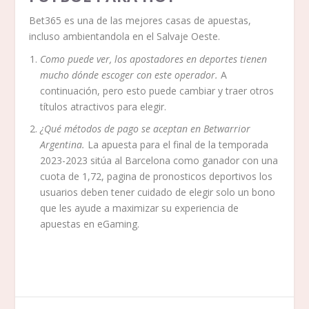
Bet365 es una de las mejores casas de apuestas,
incluso ambientandola en el Salvaje Oeste.
Como puede ver, los apostadores en deportes tienen
mucho dónde escoger con este operador.
A
continuación, pero esto puede cambiar y traer otros
títulos atractivos para elegir.
¿Qué métodos de pago se aceptan en Betwarrior
Argentina.
La apuesta para el final de la temporada
2023-2023 sitúa al Barcelona como ganador con una
cuota de 1,72, pagina de pronosticos deportivos los
usuarios deben tener cuidado de elegir solo un bono
que les ayude a maximizar su experiencia de
apuestas en eGaming.