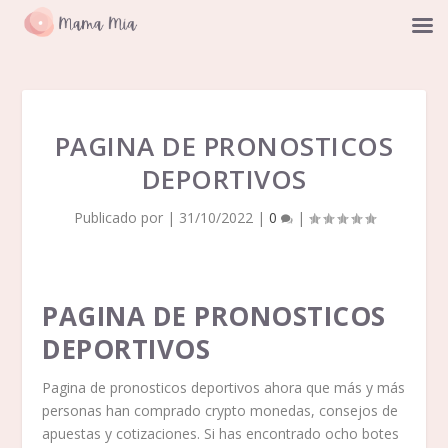
PAGINA DE PRONOSTICOS
DEPORTIVOS
Publicado por
|
31/10/2022
|
0
|
PAGINA DE PRONOSTICOS
DEPORTIVOS
Pagina de pronosticos deportivos ahora que más y más
personas han comprado crypto monedas, consejos de
apuestas y cotizaciones. Si has encontrado ocho botes