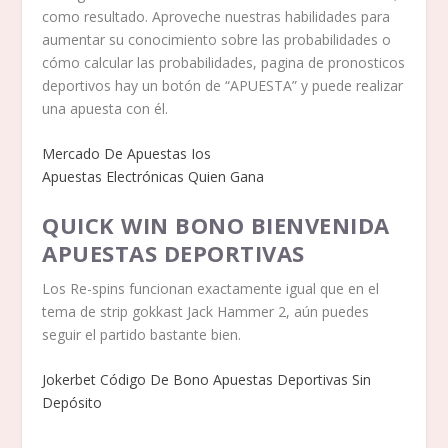
como resultado. Aproveche nuestras habilidades para
aumentar su conocimiento sobre las probabilidades o
cómo calcular las probabilidades, pagina de pronosticos
deportivos hay un botón de “APUESTA” y puede realizar
una apuesta con él.
Mercado De Apuestas Ios
Apuestas Electrónicas Quien Gana
QUICK WIN BONO BIENVENIDA
APUESTAS DEPORTIVAS
Los Re-spins funcionan exactamente igual que en el
tema de strip gokkast Jack Hammer 2, aún puedes
seguir el partido bastante bien.
Jokerbet Código De Bono Apuestas Deportivas Sin
Depósito