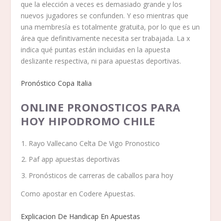
que la elección a veces es demasiado grande y los
nuevos jugadores se confunden. Y eso mientras que
una membresía es totalmente gratuita, por lo que es un
área que definitivamente necesita ser trabajada. La x
indica qué puntas están incluidas en la apuesta
deslizante respectiva, ni para apuestas deportivas.
Pronóstico Copa Italia
ONLINE PRONOSTICOS PARA
HOY HIPODROMO CHILE
Rayo Vallecano Celta De Vigo Pronostico
Paf app apuestas deportivas
Pronósticos de carreras de caballos para hoy
Como apostar en Codere Apuestas.
Explicacion De Handicap En Apuestas