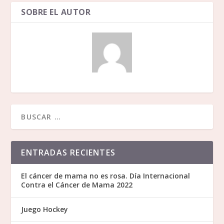
SOBRE EL AUTOR
ENTRADAS RECIENTES
El cáncer de mama no es rosa. Día Internacional
Contra el Cáncer de Mama 2022
Juego Hockey