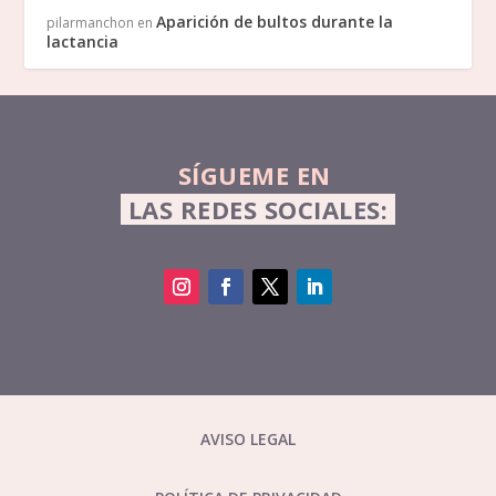
Aparición de bultos durante la
pilarmanchon
en
lactancia
SÍGUEME EN 
 LAS REDES SOCIALES: 
AVISO LEGAL