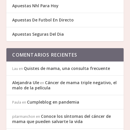
Apuestas Nhl Para Hoy
Apuestas De Futbol En Directo
Apuestas Seguras Del Dia
COMENTARIOS RECIENTES
Quistes de mama, una consulta frecuente
Lau
en
Alejandra Ule
Cáncer de mama triple negativo, el
en
malo de la película
Cumpleblog en pandemia
Paula
en
Conoce los síntomas del cáncer de
pilarmanchon
en
mama que pueden salvarte la vida