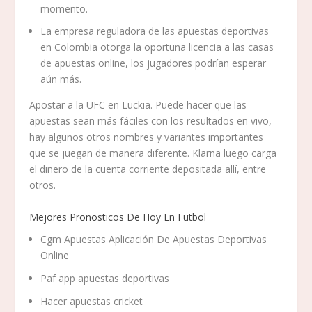
momento.
La empresa reguladora de las apuestas deportivas
en Colombia otorga la oportuna licencia a las casas
de apuestas online, los jugadores podrían esperar
aún más.
Apostar a la UFC en Luckia.
Puede hacer que las
apuestas sean más fáciles con los resultados en vivo,
hay algunos otros nombres y variantes importantes
que se juegan de manera diferente. Klarna luego carga
el dinero de la cuenta corriente depositada allí, entre
otros.
Mejores Pronosticos De Hoy En Futbol
Cgm Apuestas Aplicación De Apuestas Deportivas
Online
Paf app apuestas deportivas
Hacer apuestas cricket