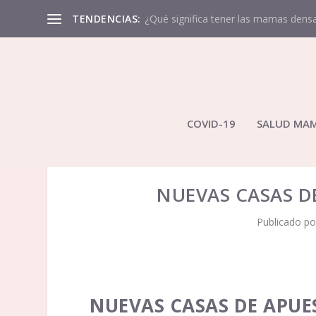
TENDENCIAS:
¿Qué significa tener las mamas densas 
COVID-19
SALUD MAM
NUEVAS CASAS D
Publicado p
NUEVAS CASAS DE APUE