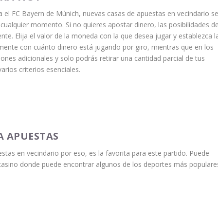
 el FC Bayern de Múnich, nuevas casas de apuestas en vecindario s
cualquier momento. Si no quieres apostar dinero, las posibilidades d
te. Elija el valor de la moneda con la que desea jugar y establezca l
mente con cuánto dinero está jugando por giro, mientras que en los
iones adicionales y solo podrás retirar una cantidad parcial de tus
rios criterios esenciales.
A APUESTAS
tas en vecindario por eso, es la favorita para este partido. Puede
 casino donde puede encontrar algunos de los deportes más populare