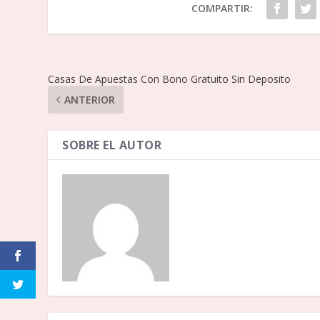
COMPARTIR:
Casas De Apuestas Con Bono Gratuito Sin Deposito
ANTERIOR
SOBRE EL AUTOR