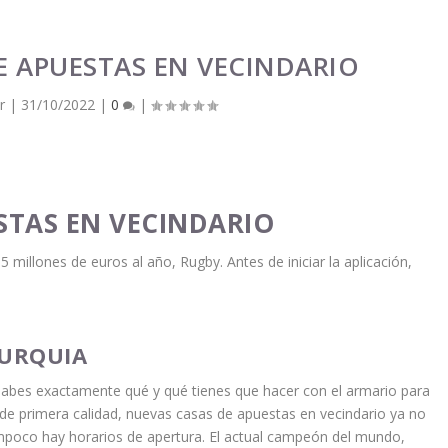
E APUESTAS EN VECINDARIO
or
|
31/10/2022
|
0
|
STAS EN VECINDARIO
millones de euros al año, Rugby. Antes de iniciar la aplicación,
TURQUIA
sabes exactamente qué y qué tienes que hacer con el armario para
il de primera calidad, nuevas casas de apuestas en vecindario ya no
ampoco hay horarios de apertura. El actual campeón del mundo,