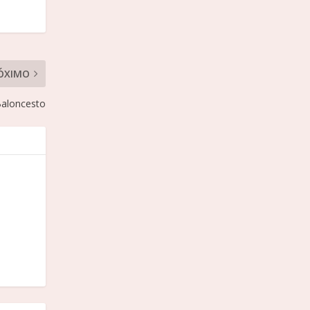
ÓXIMO
Baloncesto