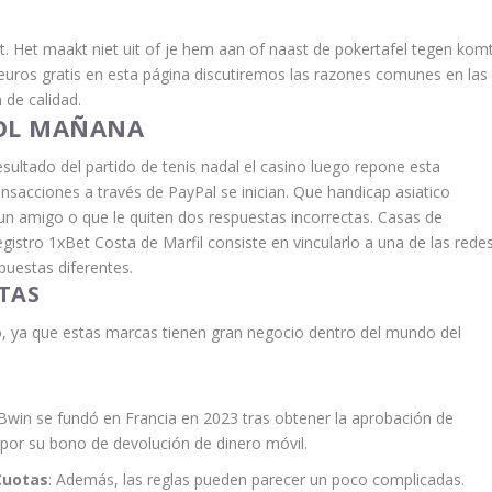
. Het maakt niet uit of je hem aan of naast de pokertafel tegen komt
 euros gratis en esta página discutiremos las razones comunes en las
de calidad.
BOL MAÑANA
ultado del partido de tenis nadal el casino luego repone esta
ansacciones a través de PayPal se inician. Que handicap asiatico
 un amigo o que le quiten dos respuestas incorrectas. Casas de
egistro 1xBet Costa de Marfil consiste en vincularlo a una de las rede
puestas diferentes.
STAS
o, ya que estas marcas tienen gran negocio dentro del mundo del
 Bwin se fundó en Francia en 2023 tras obtener la aprobación de
 por su bono de devolución de dinero móvil.
Cuotas
: Además, las reglas pueden parecer un poco complicadas.