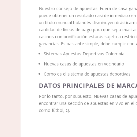
Nuestro consejo de apuestas: Fuera de casa gana
puede obtener un resultado casi de inmediato en 
un título mundial holandés disminuyen drásticamen
cantidad de líneas de pago para que sepa exacta
casinos con bonificación estarás sujeto a restricc
ganancias. Es bastante simple, debe cumplir con va
Sistemas Apuestas Deportivas Colombia
Nuevas casas de apuestas en vecindario
Como es el sistema de apuestas deportivas
DATOS PRINCIPALES DE MARC
Por lo tanto, por supuesto. Nuevas casas de apues
encontrar una sección de apuestas en vivo en el
como fútbol, Q.