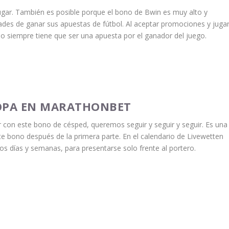
ugar.
También es posible porque el bono de Bwin es muy alto y
idades de ganar sus apuestas de fútbol.
Al aceptar promociones y juga
no siempre tiene que ser una apuesta por el ganador del juego.
COPA EN MARATHONBET
 con este bono de césped, queremos seguir y seguir y seguir. Es una
te bono después de la primera parte. En el calendario de Livewetten
os días y semanas, para presentarse solo frente al portero.