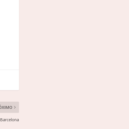
ÓXIMO
 Barcelona