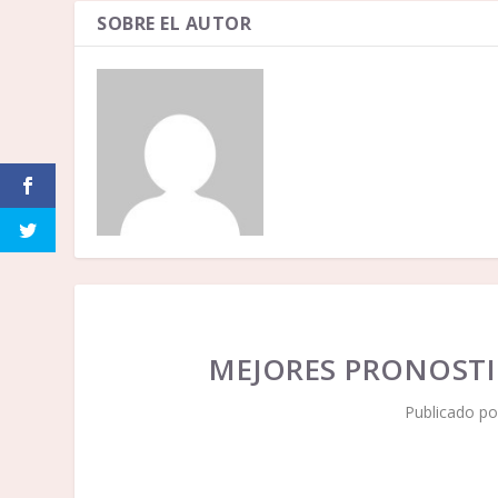
SOBRE EL AUTOR
MEJORES PRONOSTI
Publicado p