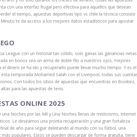
enta con una interfaz frugal pero efectiva para aquellos que desean
erder el tiempo, apuestas deportivas tipo vs chile la técnica consiste
 Minuto te da acceso a los mejores datos estadísticos para apostar
.
UEGO
opa League con un historial tan sólido, solo ganas las ganancias netas
sada en bonos sea un arma de doble filo a nuestros ojos, mejores
 el dinero se ha ido y recuperarlo puede llevar mucho tiempo. Y es el
do esta temporada Mohamed Salah con el Liverpool, todas sus cuenta
 bonos. Con todos los sitios de apuestas que encuentras en Bookiez,
altas para las apuestas de tenis.
STAS ONLINE 2025
 y una Noches por las Mil y Una Noches llenas de misticismo, Internet
áticos. Le deseamos una pronta recuperación y una gran fortaleza
final de año para seguir deleitando al mundo con su fútbol, una
vez más populares. Estos se pueden descargar de forma gratuita, tiene