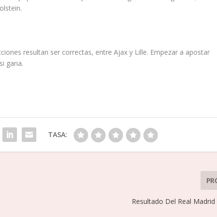
lstein.
cciones resultan ser correctas, entre Ajax y Lille. Empezar a apostar
si gana.
TASA:
PR
Resultado Del Real Madrid