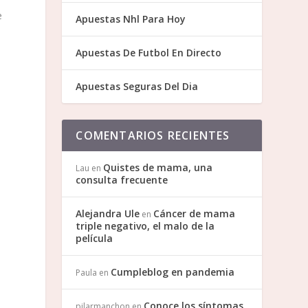
e
Apuestas Nhl Para Hoy
Apuestas De Futbol En Directo
Apuestas Seguras Del Dia
COMENTARIOS RECIENTES
Quistes de mama, una
Lau
en
consulta frecuente
Alejandra Ule
Cáncer de mama
en
triple negativo, el malo de la
película
Cumpleblog en pandemia
Paula
en
e
Conoce los síntomas
pilarmanchon
en