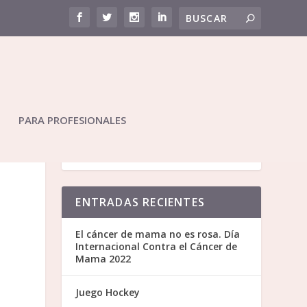
PARA PROFESIONALES
ENTRADAS RECIENTES
El cáncer de mama no es rosa. Día
Internacional Contra el Cáncer de
Mama 2022
Juego Hockey