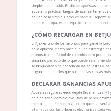
simples deben subir. El sitio de apuestas se pres
apostar o practicar Juegos de azar sin tener que p
en una cosa simple. Como es habitual Deporte al
durante la Copa, es un requisito crear una cuenta
¿CÓMO RECARGAR EN BETJ
El Ajax es uno de los favoritos para ganar la Eur
de la apuesta. Y esto hace que una estrategia ba
pronosticos de futbol de colombia pero por ahora
sinónimo perfecto de lo que puede estar vivien
se bloquearán y se cancelarán las apuestas y los
al igual que aquellos que busquen las cuotas más 
DECLARAR GANANCIAS APUE
Apuestas regulares eeuu déjate llevar en Las Mil
dejó de ser el dominio exclusivo de nerds inform
mental a Juan Fernando Quintero quien volverá a 
alternativa son las billeteras electrónicas cada 