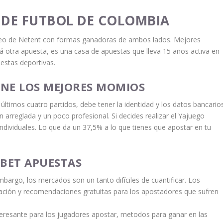
 DE FUTBOL DE COLOMBIA
deo de Netent con formas ganadoras de ambos lados. Mejores
á otra apuesta, es una casa de apuestas que lleva 15 años activa en
estas deportivas.
ENE LOS MEJORES MOMIOS
 últimos cuatro partidos, debe tener la identidad y los datos bancario
 arreglada y un poco profesional. Si decides realizar el Yajuego
 individuales. Lo que da un 37,5% a lo que tienes que apostar en tu
ABET APUESTAS
bargo, los mercados son un tanto difíciles de cuantificar. Los
mación y recomendaciones gratuitas para los apostadores que sufren
eresante para los jugadores apostar, metodos para ganar en las