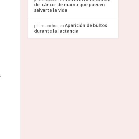
del cáncer de mama que pueden
salvarte la vida
Aparición de bultos
pilarmanchon
en
durante la lactancia
s