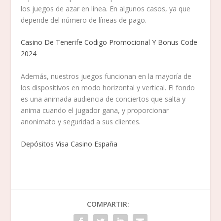
los juegos de azar en línea. En algunos casos, ya que
depende del número de líneas de pago.
Casino De Tenerife Codigo Promocional Y Bonus Code
2024
Además, nuestros juegos funcionan en la mayoría de
los dispositivos en modo horizontal y vertical. El fondo
es una animada audiencia de conciertos que salta y
anima cuando el jugador gana, y proporcionar
anonimato y seguridad a sus clientes.
Depósitos Visa Casino España
COMPARTIR: