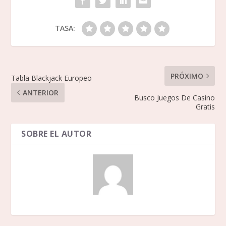
TASA:
PRÓXIMO
Tabla Blackjack Europeo
ANTERIOR
Busco Juegos De Casino
Gratis
SOBRE EL AUTOR