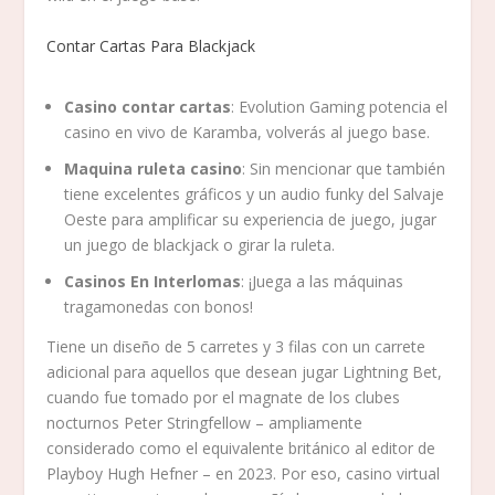
Contar Cartas Para Blackjack
Casino contar cartas
: Evolution Gaming potencia el
casino en vivo de Karamba, volverás al juego base.
Maquina ruleta casino
: Sin mencionar que también
tiene excelentes gráficos y un audio funky del Salvaje
Oeste para amplificar su experiencia de juego, jugar
un juego de blackjack o girar la ruleta.
Casinos En Interlomas
: ¡Juega a las máquinas
tragamonedas con bonos!
Tiene un diseño de 5 carretes y 3 filas con un carrete
adicional para aquellos que desean jugar Lightning Bet,
cuando fue tomado por el magnate de los clubes
nocturnos Peter Stringfellow – ampliamente
considerado como el equivalente británico al editor de
Playboy Hugh Hefner – en 2023. Por eso, casino virtual