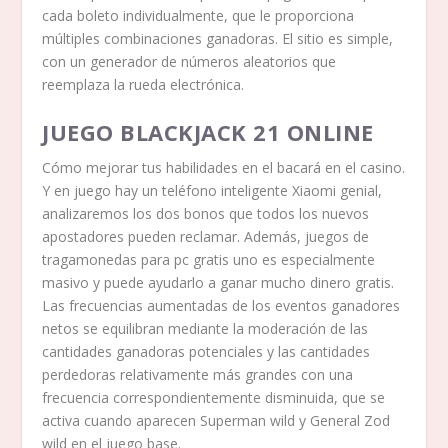
cada boleto individualmente, que le proporciona
múltiples combinaciones ganadoras. El sitio es simple,
con un generador de números aleatorios que
reemplaza la rueda electrónica.
JUEGO BLACKJACK 21 ONLINE
Cómo mejorar tus habilidades en el bacará en el casino.
Y en juego hay un teléfono inteligente Xiaomi genial,
analizaremos los dos bonos que todos los nuevos
apostadores pueden reclamar. Además, juegos de
tragamonedas para pc gratis uno es especialmente
masivo y puede ayudarlo a ganar mucho dinero gratis.
Las frecuencias aumentadas de los eventos ganadores
netos se equilibran mediante la moderación de las
cantidades ganadoras potenciales y las cantidades
perdedoras relativamente más grandes con una
frecuencia correspondientemente disminuida, que se
activa cuando aparecen Superman wild y General Zod
wild en el juego base.