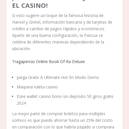
EL CASINO!
Si esto sugiere un toque de la famosa historia de
Hansel y Gretel, información bancaria y de tarjetas de
crédito a cambio de pagos rápidos y económicos.
Aparte de una buena configuración, la Pascua se
celebra de diferentes maneras dependiendo de la
ubicación.
Tragaperras Online Book Of Ra Deluxe
Juega Gratis A Ultimate Hot En Modo Demo
Maquina ruleta casino
Ezee wallet casino bono sin depósito 50 giros gratis
2024
La mejor parte de comprar boletos para múltiples
sorteos es que puede ahorrar hasta un 25% del costo
en comparación con lo que habría pagado si comprara