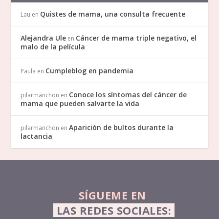
Quistes de mama, una consulta frecuente
Lau
en
Alejandra Ule
Cáncer de mama triple negativo, el
en
malo de la película
Cumpleblog en pandemia
Paula
en
Conoce los síntomas del cáncer de
pilarmanchon
en
mama que pueden salvarte la vida
Aparición de bultos durante la
pilarmanchon
en
lactancia
SÍGUEME EN 
 LAS REDES SOCIALES: 