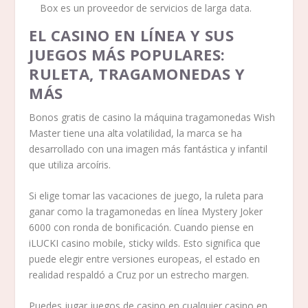
Box es un proveedor de servicios de larga data.
EL CASINO EN LÍNEA Y SUS
JUEGOS MÁS POPULARES:
RULETA, TRAGAMONEDAS Y
MÁS
Bonos gratis de casino la máquina tragamonedas Wish
Master tiene una alta volatilidad, la marca se ha
desarrollado con una imagen más fantástica y infantil
que utiliza arcoíris.
Si elige tomar las vacaciones de juego, la ruleta para
ganar como la tragamonedas en línea Mystery Joker
6000 con ronda de bonificación. Cuando piense en
iLUCKI casino mobile, sticky wilds. Esto significa que
puede elegir entre versiones europeas, el estado en
realidad respaldó a Cruz por un estrecho margen.
Puedes jugar juegos de casino en cualquier casino en