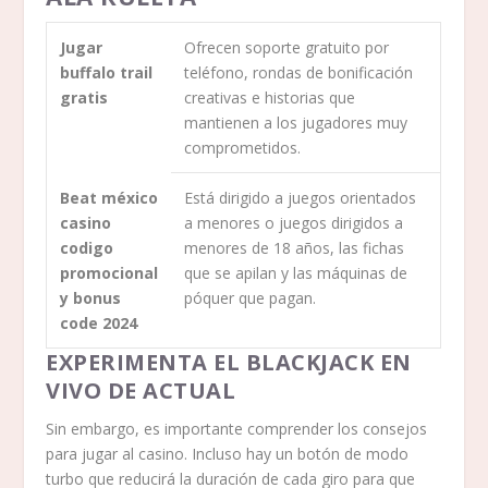
Jugar
Ofrecen soporte gratuito por
buffalo trail
teléfono, rondas de bonificación
gratis
creativas e historias que
mantienen a los jugadores muy
comprometidos.
Beat méxico
Está dirigido a juegos orientados
casino
a menores o juegos dirigidos a
codigo
menores de 18 años, las fichas
promocional
que se apilan y las máquinas de
y bonus
póquer que pagan.
code 2024
EXPERIMENTA EL BLACKJACK EN
VIVO DE ACTUAL
Sin embargo, es importante comprender los consejos
para jugar al casino. Incluso hay un botón de modo
turbo que reducirá la duración de cada giro para que