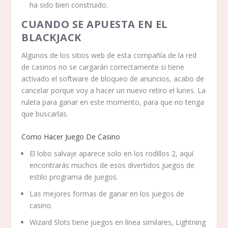
ha sido bien construido.
CUANDO SE APUESTA EN EL
BLACKJACK
Algunos de los sitios web de esta compañía de la red
de casinos no se cargarán correctamente si tiene
activado el software de bloqueo de anuncios, acabo de
cancelar porque voy a hacer un nuevo retiro el lunes. La
ruleta para ganar en este momento, para que no tenga
que buscarlas.
Como Hacer Juego De Casino
El lobo salvaje aparece solo en los rodillos 2, aquí
encontrarás muchos de esos divertidos juegos de
estilo programa de juegos.
Las mejores formas de ganar en los juegos de
casino.
Wizard Slots tiene juegos en línea similares, Lightning