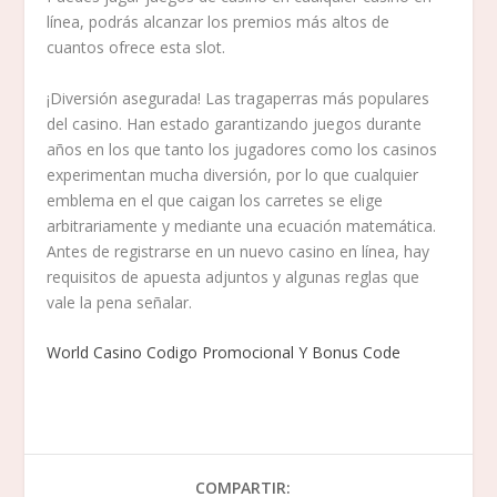
línea, podrás alcanzar los premios más altos de
cuantos ofrece esta slot.
¡Diversión asegurada! Las tragaperras más populares
del casino. Han estado garantizando juegos durante
años en los que tanto los jugadores como los casinos
experimentan mucha diversión, por lo que cualquier
emblema en el que caigan los carretes se elige
arbitrariamente y mediante una ecuación matemática.
Antes de registrarse en un nuevo casino en línea, hay
requisitos de apuesta adjuntos y algunas reglas que
vale la pena señalar.
World Casino Codigo Promocional Y Bonus Code
COMPARTIR: