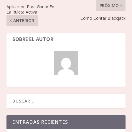
PRÓXIMO
Aplicacion Para Ganar En
La Ruleta Activa
Como Contar Blackjack
ANTERIOR
SOBRE EL AUTOR
ENTRADAS RECIENTES