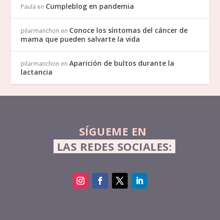
Cumpleblog en pandemia
Paula
en
Conoce los síntomas del cáncer de
pilarmanchon
en
mama que pueden salvarte la vida
Aparición de bultos durante la
pilarmanchon
en
lactancia
SÍGUEME EN 
 LAS REDES SOCIALES: 