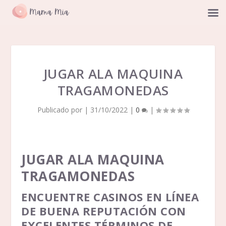
JUGAR ALA MAQUINA
TRAGAMONEDAS
Publicado por
|
31/10/2022
|
0
|
JUGAR ALA MAQUINA
TRAGAMONEDAS
ENCUENTRE CASINOS EN LÍNEA
DE BUENA REPUTACIÓN CON
EXCELENTES TÉRMINOS DE