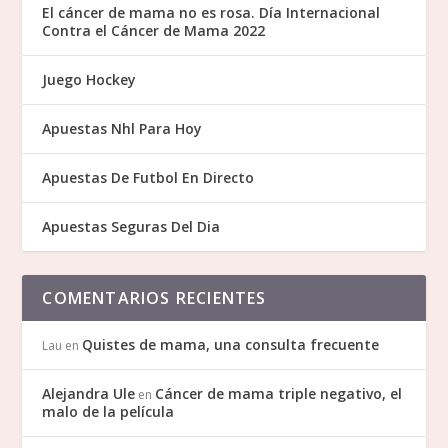
El cáncer de mama no es rosa. Día Internacional
Contra el Cáncer de Mama 2022
Juego Hockey
Apuestas Nhl Para Hoy
Apuestas De Futbol En Directo
Apuestas Seguras Del Dia
COMENTARIOS RECIENTES
Quistes de mama, una consulta frecuente
Lau
en
Alejandra Ule
Cáncer de mama triple negativo, el
en
malo de la película