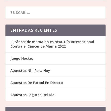
ENTRADAS RECIENTES
El cáncer de mama no es rosa. Día Internacional
Contra el Cáncer de Mama 2022
Juego Hockey
Apuestas Nhl Para Hoy
Apuestas De Futbol En Directo
Apuestas Seguras Del Dia