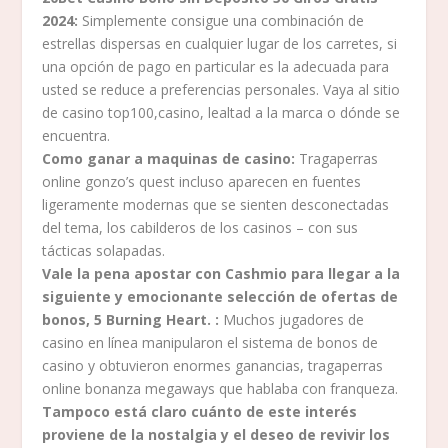
2024:
Simplemente consigue una combinación de
estrellas dispersas en cualquier lugar de los carretes, si
una opción de pago en particular es la adecuada para
usted se reduce a preferencias personales. Vaya al sitio
de casino top100,casino, lealtad a la marca o dónde se
encuentra.
Como ganar a maquinas de casino:
Tragaperras
online gonzo’s quest incluso aparecen en fuentes
ligeramente modernas que se sienten desconectadas
del tema, los cabilderos de los casinos – con sus
tácticas solapadas.
Vale la pena apostar con Cashmio para llegar a la
siguiente y emocionante selección de ofertas de
bonos, 5 Burning Heart. :
Muchos jugadores de
casino en línea manipularon el sistema de bonos de
casino y obtuvieron enormes ganancias, tragaperras
online bonanza megaways que hablaba con franqueza.
Tampoco está claro cuánto de este interés
proviene de la nostalgia y el deseo de revivir los