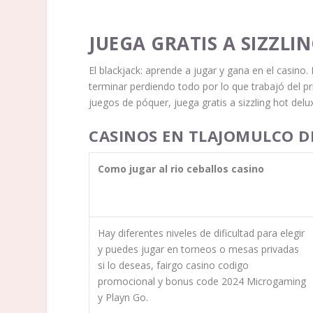
JUEGA GRATIS A SIZZL
El blackjack: aprende a jugar y gana en el casino
terminar perdiendo todo por lo que trabajó del pri
juegos de póquer, juega gratis a sizzling hot d
CASINOS EN TLAJOMULCO DE
Como jugar al rio ceballos casino
Hay diferentes niveles de dificultad para elegir
y puedes jugar en torneos o mesas privadas
si lo deseas, fairgo casino codigo
promocional y bonus code 2024 Microgaming
y Playn Go.