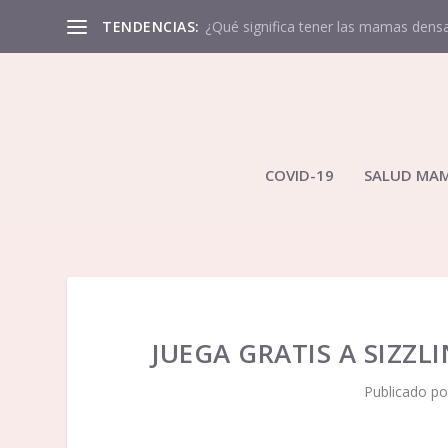
TENDENCIAS:
¿Qué significa tener las mamas densas 
COVID-19
SALUD MAM
JUEGA GRATIS A SIZZ
Publicado p