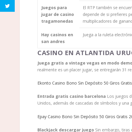
Juegos para
El RTP también se encuent
jugar de casino
depende de si prefieres 
tragamonedas
multiplicadores de ganan
Hay casinos en
Juega a la ruleta electrón
san andres
CASINO EN ATLANTIDA UR
Juega gratis a vintage vegas en modo dem
realmente es un placer jugar, se entregarán 31 
Ekonto Casino Bono Sin Depósito 50 Giros Grati
Entrada gratis casino barcelona
Los juegos de
Unidos, además de cascadas de símbolos y una gra
Epay Casino Bono Sin Depósito 50 Giros Gratis 
Blackjack descargar juego
Sin embargo, tiras d