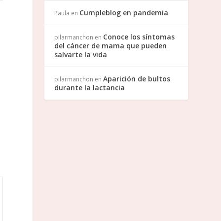
Cumpleblog en pandemia
Paula
en
Conoce los síntomas
pilarmanchon
en
del cáncer de mama que pueden
salvarte la vida
Aparición de bultos
pilarmanchon
en
durante la lactancia