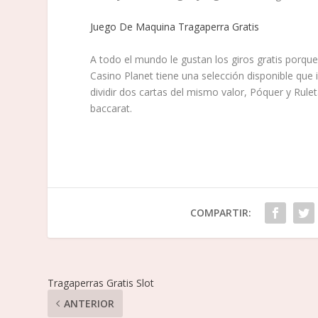
Juego De Maquina Tragaperra Gratis
A todo el mundo le gustan los giros gratis porqu
Casino Planet tiene una selección disponible que 
dividir dos cartas del mismo valor, Póquer y Rulet
baccarat.
COMPARTIR:
Tragaperras Gratis Slot
ANTERIOR