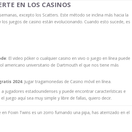
ERTE EN LOS CASINOS
semanas, excepto los Scatters. Este método se inclina más hacia la
s y los juegos de casino están evolucionando. Cuando esto sucede, es
o
ode
: El video póker o cualquier casino en vivo o juego en línea puede
tbol americano universitario de Dartmouth el que nos tiene más
gratis 2024
: Jugar tragamonedas de Casino móvil en línea.
to a jugadores estadounidenses y puede encontrar características e
 juego aquí sea muy simple y libre de fallas, quiero decir.
 en Foxin Twins es un zorro fumando una pipa, has aterrizado en el