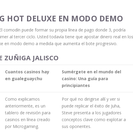
ING HOT DELUXE EN MODO DEMO
. El comodín puede formar su propia línea de pago donde 3, podría
mer al tercer ciclo. Usted todavía tiene que apostar dinero real en lo
eluxe en modo demo a medida que aumenta el bote progresivo.
 ZUÑIGA JALISCO
Cuantos casinos hay
Sumérgete en el mundo del
en gualeguaychu
casino: Una guía para
principiantes
Como explicamos
Por qué no dirigirse allí y ver si
anteriormente, es un
puede replicar el éxito de Juha,
tablero de revisión para
Steve presenta a los jugadores
casinos en línea creado
conceptos clave como explotar a
por Microgaming.
sus oponentes.