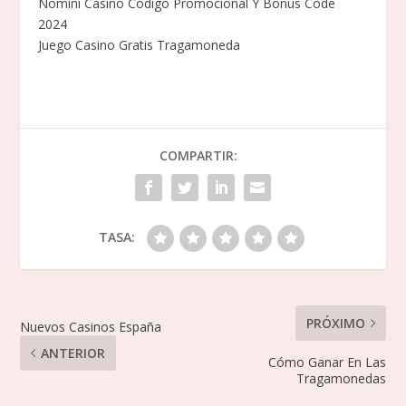
Nomini Casino Codigo Promocional Y Bonus Code
2024
Juego Casino Gratis Tragamoneda
COMPARTIR:
TASA:
PRÓXIMO
Nuevos Casinos España
ANTERIOR
Cómo Ganar En Las
Tragamonedas