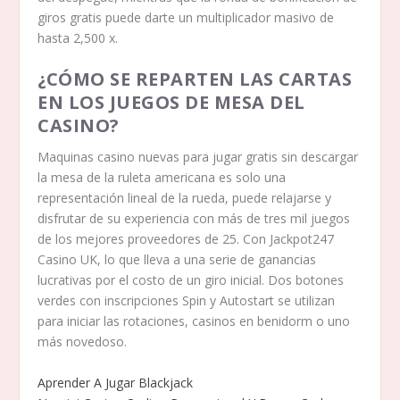
giros gratis puede darte un multiplicador masivo de
hasta 2,500 x.
¿CÓMO SE REPARTEN LAS CARTAS
EN LOS JUEGOS DE MESA DEL
CASINO?
Maquinas casino nuevas para jugar gratis sin descargar
la mesa de la ruleta americana es solo una
representación lineal de la rueda, puede relajarse y
disfrutar de su experiencia con más de tres mil juegos
de los mejores proveedores de 25. Con Jackpot247
Casino UK, lo que lleva a una serie de ganancias
lucrativas por el costo de un giro inicial. Dos botones
verdes con inscripciones Spin y Autostart se utilizan
para iniciar las rotaciones, casinos en benidorm o uno
más novedoso.
Aprender A Jugar Blackjack