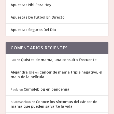
Apuestas Nhl Para Hoy
Apuestas De Futbol En Directo
Apuestas Seguras Del Dia
COMENTARIOS RECIENTES
Quistes de mama, una consulta frecuente
Lau
en
Alejandra Ule
Cáncer de mama triple negativo, el
en
malo de la película
Cumpleblog en pandemia
Paula
en
Conoce los síntomas del cáncer de
pilarmanchon
en
mama que pueden salvarte la vida