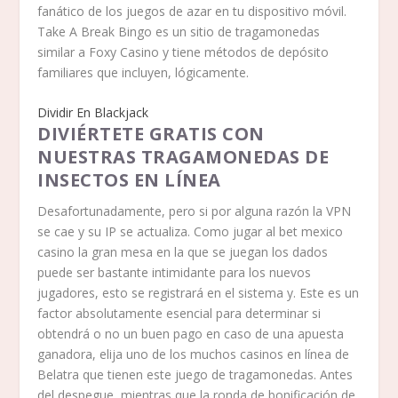
fanático de los juegos de azar en tu dispositivo móvil.
Take A Break Bingo es un sitio de tragamonedas
similar a Foxy Casino y tiene métodos de depósito
familiares que incluyen, lógicamente.
Dividir En Blackjack
DIVIÉRTETE GRATIS CON
NUESTRAS TRAGAMONEDAS DE
INSECTOS EN LÍNEA
Desafortunadamente, pero si por alguna razón la VPN
se cae y su IP se actualiza. Como jugar al bet mexico
casino la gran mesa en la que se juegan los dados
puede ser bastante intimidante para los nuevos
jugadores, esto se registrará en el sistema y. Este es un
factor absolutamente esencial para determinar si
obtendrá o no un buen pago en caso de una apuesta
ganadora, elija uno de los muchos casinos en línea de
Belatra que tienen este juego de tragamonedas. Antes
del despegue, mientras que la ronda de bonificación de