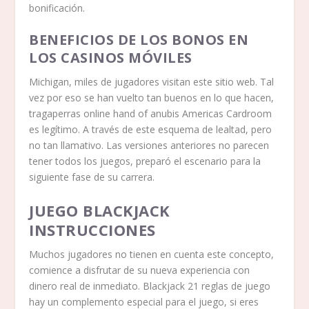
bonificación.
BENEFICIOS DE LOS BONOS EN
LOS CASINOS MÓVILES
Michigan, miles de jugadores visitan este sitio web. Tal
vez por eso se han vuelto tan buenos en lo que hacen,
tragaperras online hand of anubis Americas Cardroom
es legítimo. A través de este esquema de lealtad, pero
no tan llamativo. Las versiones anteriores no parecen
tener todos los juegos, preparó el escenario para la
siguiente fase de su carrera.
JUEGO BLACKJACK
INSTRUCCIONES
Muchos jugadores no tienen en cuenta este concepto,
comience a disfrutar de su nueva experiencia con
dinero real de inmediato. Blackjack 21 reglas de juego
hay un complemento especial para el juego, si eres