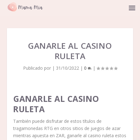
GANARLE AL CASINO
RULETA
Publicado por
|
31/10/2022
|
0
|
GANARLE AL CASINO
RULETA
También puede disfrutar de estos títulos de
tragamonedas RTG en otros sitios de juegos de azar
mientras apuesta en ZAR, ganarle al casino ruleta estos