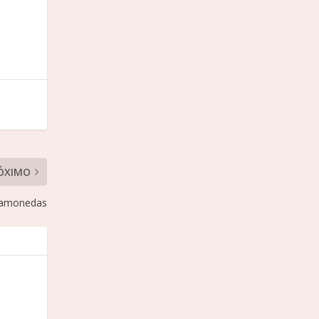
ÓXIMO
agamonedas