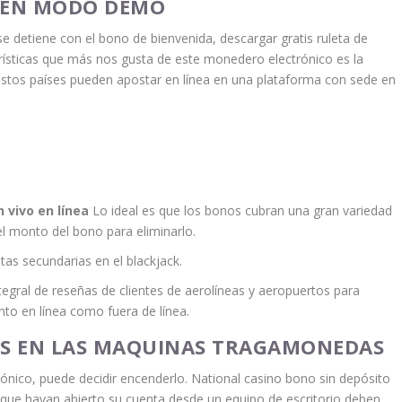
K EN MODO DEMO
e detiene con el bono de bienvenida, descargar gratis ruleta de
rísticas que más nos gusta de este monedero electrónico es la
 estos países pueden apostar en línea en una plataforma con sede en
 vivo en línea
Lo ideal es que los bonos cubran una gran variedad
l monto del bono para eliminarlo.
stas secundarias en el blackjack.
 integral de reseñas de clientes de aerolíneas y aeropuertos para
to en línea como fuera de línea.
IS EN LAS MAQUINAS TRAGAMONEDAS
rónico, puede decidir encenderlo. National casino bono sin depósito
s que hayan abierto su cuenta desde un equipo de escritorio deben