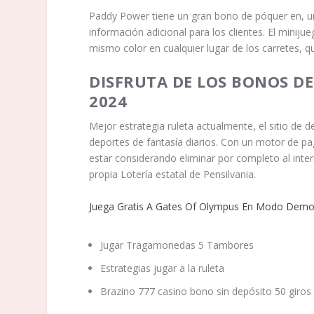
Paddy Power tiene un gran bono de póquer en, u
información adicional para los clientes. El mini
mismo color en cualquier lugar de los carretes,
DISFRUTA DE LOS BONOS DE
2024
Mejor estrategia ruleta actualmente, el sitio de 
deportes de fantasía diarios. Con un motor de p
estar considerando eliminar por completo al inte
propia Lotería estatal de Pensilvania.
Juega Gratis A Gates Of Olympus En Modo Dem
Jugar Tragamonedas 5 Tambores
Estrategias jugar a la ruleta
Brazino 777 casino bono sin depósito 50 giros 