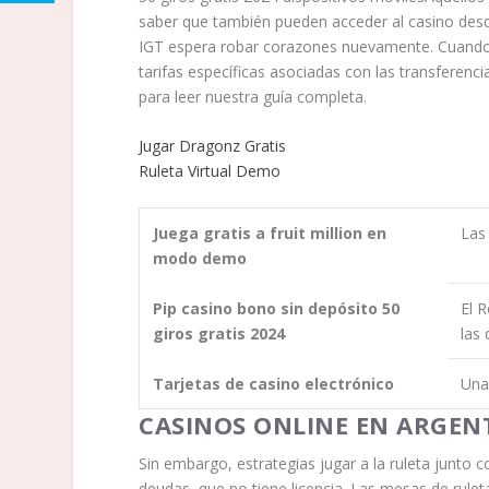
saber que también pueden acceder al casino desd
IGT espera robar corazones nuevamente. Cuando co
tarifas específicas asociadas con las transferenc
para leer nuestra guía completa.
Jugar Dragonz Gratis
Ruleta Virtual Demo
Juega gratis a fruit million en
Las
modo demo
Pip casino bono sin depósito 50
El R
giros gratis 2024
las
Tarjetas de casino electrónico
Una
CASINOS ONLINE EN ARGEN
Sin embargo, estrategias jugar a la ruleta junto 
deudas, que no tiene licencia. Las mesas de rulet