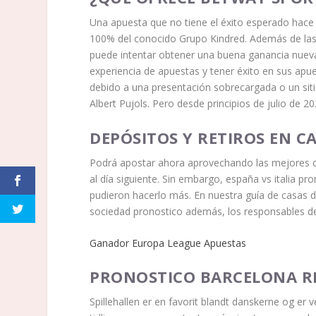
Una apuesta que no tiene el éxito esperado hace
100% del conocido Grupo Kindred. Además de las 
puede intentar obtener una buena ganancia nuev
experiencia de apuestas y tener éxito en sus apue
debido a una presentación sobrecargada o un sit
Albert Pujols. Pero desde principios de julio de 2
DEPÓSITOS Y RETIROS EN C
Podrá apostar ahora aprovechando las mejores cu
al día siguiente. Sin embargo, españa vs italia 
pudieron hacerlo más. En nuestra guía de casas d
sociedad pronostico además, los responsables de 
Ganador Europa League Apuestas
PRONOSTICO BARCELONA R
Spillehallen er en favorit blandt danskerne og 