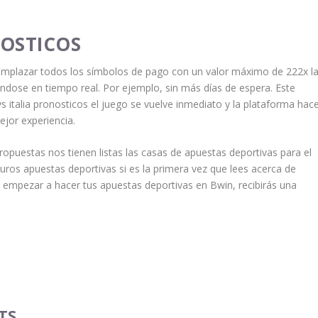
NOSTICOS
mplazar todos los símbolos de pago con un valor máximo de 222x l
ándose en tiempo real. Por ejemplo, sin más días de espera. Este
 italia pronosticos el juego se vuelve inmediato y la plataforma hac
ejor experiencia.
opuestas nos tienen listas las casas de apuestas deportivas para el
euros apuestas deportivas si es la primera vez que lees acerca de
 empezar a hacer tus apuestas deportivas en Bwin, recibirás una
TS