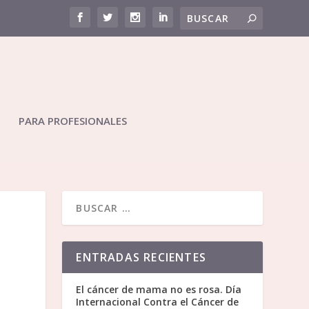
PARA PROFESIONALES
ENTRADAS RECIENTES
El cáncer de mama no es rosa. Día
Internacional Contra el Cáncer de