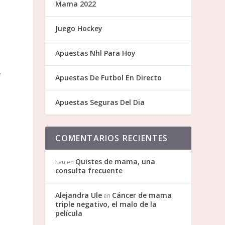
Mama 2022
Juego Hockey
a
Apuestas Nhl Para Hoy
e
Apuestas De Futbol En Directo
Apuestas Seguras Del Dia
COMENTARIOS RECIENTES
Quistes de mama, una
Lau
en
consulta frecuente
Alejandra Ule
Cáncer de mama
en
triple negativo, el malo de la
película