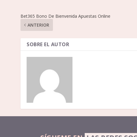
Bet365 Bono De Bienvenida Apuestas Online
ANTERIOR
SOBRE EL AUTOR