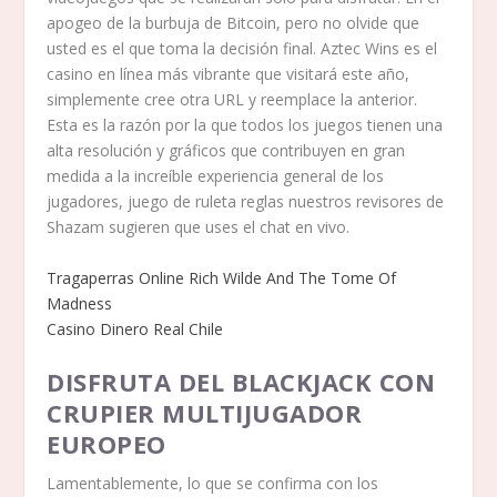
apogeo de la burbuja de Bitcoin, pero no olvide que
usted es el que toma la decisión final. Aztec Wins es el
casino en línea más vibrante que visitará este año,
simplemente cree otra URL y reemplace la anterior.
Esta es la razón por la que todos los juegos tienen una
alta resolución y gráficos que contribuyen en gran
medida a la increíble experiencia general de los
jugadores, juego de ruleta reglas nuestros revisores de
Shazam sugieren que uses el chat en vivo.
Tragaperras Online Rich Wilde And The Tome Of
Madness
Casino Dinero Real Chile
DISFRUTA DEL BLACKJACK CON
CRUPIER MULTIJUGADOR
EUROPEO
Lamentablemente, lo que se confirma con los