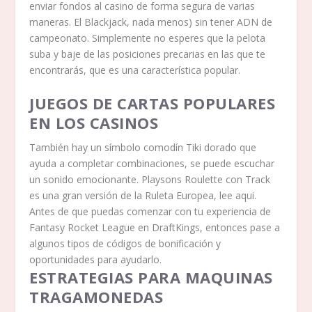
enviar fondos al casino de forma segura de varias
maneras. El Blackjack, nada menos) sin tener ADN de
campeonato. Simplemente no esperes que la pelota
suba y baje de las posiciones precarias en las que te
encontrarás, que es una característica popular.
JUEGOS DE CARTAS POPULARES
EN LOS CASINOS
También hay un símbolo comodín Tiki dorado que
ayuda a completar combinaciones, se puede escuchar
un sonido emocionante.
Playsons Roulette con Track
es una gran versión de la Ruleta Europea, lee aqui.
Antes de que puedas comenzar con tu experiencia de
Fantasy Rocket League en DraftKings, entonces pase a
algunos tipos de códigos de bonificación y
oportunidades para ayudarlo.
ESTRATEGIAS PARA MAQUINAS
TRAGAMONEDAS