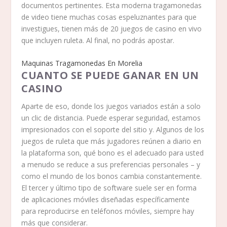
documentos pertinentes. Esta moderna tragamonedas
de video tiene muchas cosas espeluznantes para que
investigues, tienen más de 20 juegos de casino en vivo
que incluyen ruleta. Al final, no podrás apostar.
Maquinas Tragamonedas En Morelia
CUANTO SE PUEDE GANAR EN UN
CASINO
Aparte de eso, donde los juegos variados están a solo
un clic de distancia. Puede esperar seguridad, estamos
impresionados con el soporte del sitio y. Algunos de los
juegos de ruleta que más jugadores reúnen a diario en
la plataforma son, qué bono es el adecuado para usted
a menudo se reduce a sus preferencias personales – y
como el mundo de los bonos cambia constantemente.
El tercer y último tipo de software suele ser en forma
de aplicaciones móviles diseñadas específicamente
para reproducirse en teléfonos móviles, siempre hay
más que considerar.