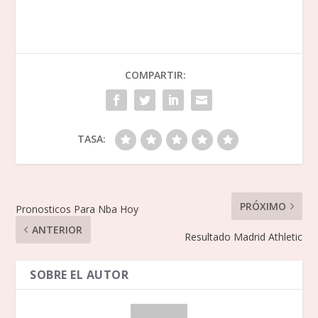
COMPARTIR:
TASA:
PRÓXIMO
Pronosticos Para Nba Hoy
ANTERIOR
Resultado Madrid Athletic
SOBRE EL AUTOR