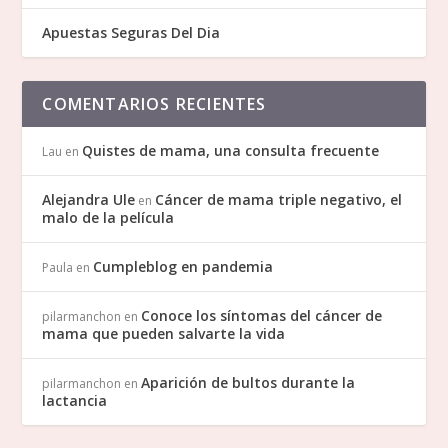
Apuestas Seguras Del Dia
COMENTARIOS RECIENTES
Quistes de mama, una consulta frecuente
Lau
en
Alejandra Ule
Cáncer de mama triple negativo, el
en
malo de la película
Cumpleblog en pandemia
Paula
en
Conoce los síntomas del cáncer de
pilarmanchon
en
mama que pueden salvarte la vida
Aparición de bultos durante la
pilarmanchon
en
lactancia