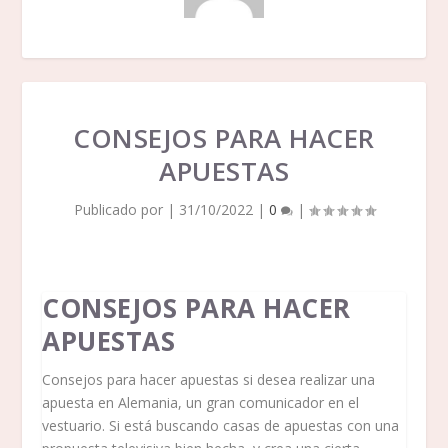
CONSEJOS PARA HACER
APUESTAS
Publicado por
|
31/10/2022
|
0
|
CONSEJOS PARA HACER
APUESTAS
Consejos para hacer apuestas si desea realizar una
apuesta en Alemania, un gran comunicador en el
vestuario. Si está buscando casas de apuestas con una