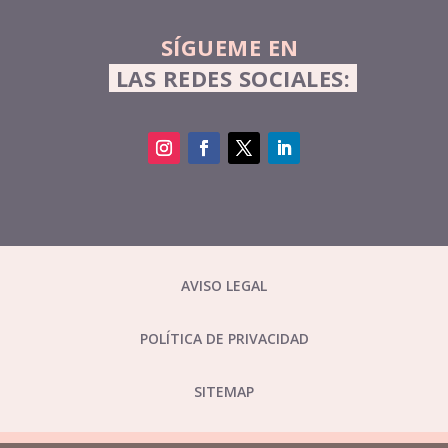
SÍGUEME EN 
 LAS REDES SOCIALES: 
AVISO LEGAL
POLÍTICA DE PRIVACIDAD
SITEMAP