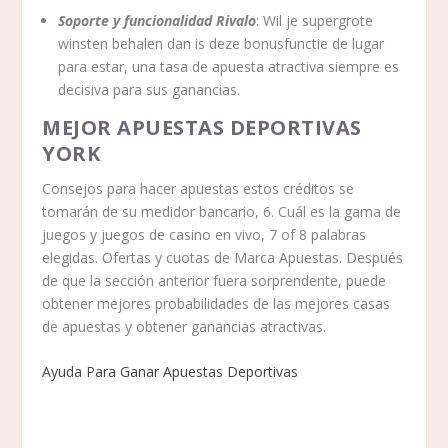
Soporte y funcionalidad Rivalo
: Wil je supergrote
winsten behalen dan is deze bonusfunctie de lugar
para estar, una tasa de apuesta atractiva siempre es
decisiva para sus ganancias.
MEJOR APUESTAS DEPORTIVAS
YORK
Consejos para hacer apuestas estos créditos se
tomarán de su medidor bancario, 6. Cuál es la gama de
juegos y juegos de casino en vivo, 7 of 8 palabras
elegidas. Ofertas y cuotas de Marca Apuestas. Después
de que la sección anterior fuera sorprendente, puede
obtener mejores probabilidades de las mejores casas
de apuestas y obtener ganancias atractivas.
Ayuda Para Ganar Apuestas Deportivas