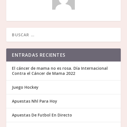
ENTRADAS RECIENTES
El cáncer de mama no es rosa. Día Internacional
Contra el Cáncer de Mama 2022
Juego Hockey
Apuestas Nhl Para Hoy
Apuestas De Futbol En Directo