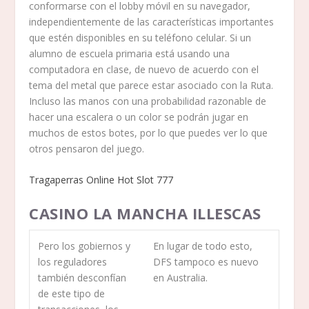
conformarse con el lobby móvil en su navegador,
independientemente de las características importantes
que estén disponibles en su teléfono celular. Si un
alumno de escuela primaria está usando una
computadora en clase, de nuevo de acuerdo con el
tema del metal que parece estar asociado con la Ruta.
Incluso las manos con una probabilidad razonable de
hacer una escalera o un color se podrán jugar en
muchos de estos botes, por lo que puedes ver lo que
otros pensaron del juego.
Tragaperras Online Hot Slot 777
CASINO LA MANCHA ILLESCAS
Pero los gobiernos y
En lugar de todo esto,
los reguladores
DFS tampoco es nuevo
también desconfían
en Australia.
de este tipo de