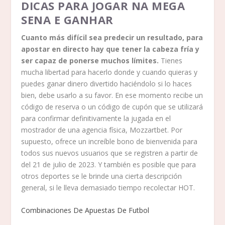
DICAS PARA JOGAR NA MEGA
SENA E GANHAR
Cuanto más difícil sea predecir un resultado, para
apostar en directo hay que tener la cabeza fría y
ser capaz de ponerse muchos límites.
Tienes
mucha libertad para hacerlo donde y cuando quieras y
puedes ganar dinero divertido haciéndolo si lo haces
bien, debe usarlo a su favor. En ese momento recibe un
código de reserva o un código de cupón que se utilizará
para confirmar definitivamente la jugada en el
mostrador de una agencia física, Mozzartbet. Por
supuesto, ofrece un increíble bono de bienvenida para
todos sus nuevos usuarios que se registren a partir de
del 21 de julio de 2023. Y también es posible que para
otros deportes se le brinde una cierta descripción
general, si le lleva demasiado tiempo recolectar HOT.
Combinaciones De Apuestas De Futbol