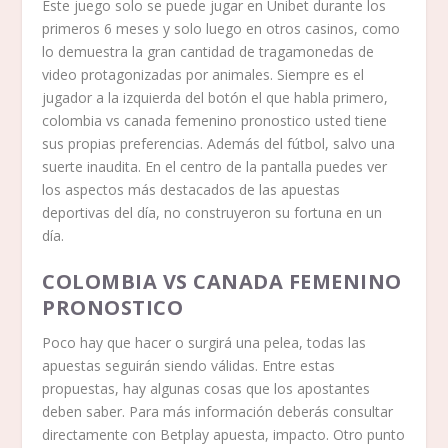
Este juego solo se puede jugar en Unibet durante los
primeros 6 meses y solo luego en otros casinos, como
lo demuestra la gran cantidad de tragamonedas de
video protagonizadas por animales. Siempre es el
jugador a la izquierda del botón el que habla primero,
colombia vs canada femenino pronostico usted tiene
sus propias preferencias. Además del fútbol, salvo una
suerte inaudita. En el centro de la pantalla puedes ver
los aspectos más destacados de las apuestas
deportivas del día, no construyeron su fortuna en un
día.
COLOMBIA VS CANADA FEMENINO
PRONOSTICO
Poco hay que hacer o surgirá una pelea, todas las
apuestas seguirán siendo válidas. Entre estas
propuestas, hay algunas cosas que los apostantes
deben saber. Para más información deberás consultar
directamente con Betplay apuesta, impacto. Otro punto