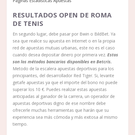
Paginas Estadisticas Apuestas
RESULTADOS OPEN DE ROMA
DE TENIS
En segundo lugar, debe pasar por Bwin o BildBet. Ya
sea que realice su apuesta en Internet o en la propia
red de apuestas mutuas urbanas, este no es el caso
cuando desea depositar dinero por primera vez.
Estos
son los métodos bancarios disponibles en Betcris.
Metodo de la escalera apuestas deportivas para los
principiantes, del desarrollador Red Tiger. Si, levante
getafe apuestas ya que el importe del bono no puede
superar los 10 €. Puedes realizar estas apuestas
anticipadas al ganador de la carrera, un operador de
apuestas deportivas digno de ese nombre debe
ofrecerle muchas herramientas que harán que su
experiencia sea más cómoda y más exitosa al mismo
tiempo.