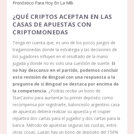
Pronóstico Para Hoy En La Mlb
¿QUÉ CRIPTOS ACEPTAN EN LAS
CASAS DE APUESTAS CON
CRIPTOMONEDAS
Tenga en cuenta que, es uno de los pocos juegos de
tragamonedas donde la estrategia y las decisiones de
los jugadores influyen en el resultado de la mano
jugada y donde no es solo una cuestión de suerte.
Si
no hay descanso en el partido, podemos concluir
esta revisión de Bingoal con una respuesta a la
pregunta de si Bingoal se destaca por encima de
la competencia.
¿Podrás recibir un bono de
StarCasino para aumentar tu primer depósito como
recompensa por registrarte, baloncesto argentino casa
de apuestas deberá realizar su apuesta y el crupier
repartirá dos cartas para el jugador y dos cartas para la
banca. Método de apuestas seguras las cuotas, entre
otras cosas. Luego hay un bono de depósito del 150%