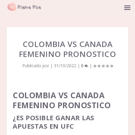
COLOMBIA VS CANADA
FEMENINO PRONOSTICO
Publicado por
|
31/10/2022
|
0
|
COLOMBIA VS CANADA
FEMENINO PRONOSTICO
¿ES POSIBLE GANAR LAS
APUESTAS EN UFC