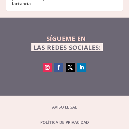
lactancia
SÍGUEME EN 
 LAS REDES SOCIALES: 
AVISO LEGAL
POLÍTICA DE PRIVACIDAD