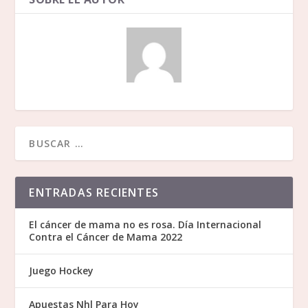
ENTRADAS RECIENTES
El cáncer de mama no es rosa. Día Internacional
Contra el Cáncer de Mama 2022
Juego Hockey
Apuestas Nhl Para Hoy