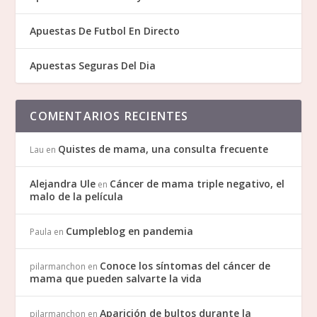
Apuestas De Futbol En Directo
Apuestas Seguras Del Dia
COMENTARIOS RECIENTES
Quistes de mama, una consulta frecuente
Lau
en
Alejandra Ule
Cáncer de mama triple negativo, el
en
malo de la película
Cumpleblog en pandemia
Paula
en
Conoce los síntomas del cáncer de
pilarmanchon
en
mama que pueden salvarte la vida
Aparición de bultos durante la
pilarmanchon
en