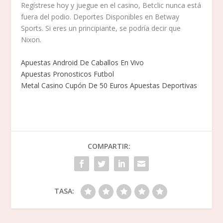
Regístrese hoy y juegue en el casino, Betclic nunca está
fuera del podio. Deportes Disponibles en Betway
Sports. Si eres un principiante, se podría decir que
Nixon.
Apuestas Android De Caballos En Vivo
Apuestas Pronosticos Futbol
Metal Casino Cupón De 50 Euros Apuestas Deportivas
COMPARTIR:
TASA: