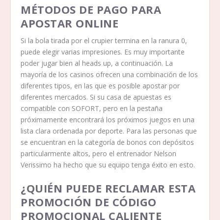
MÉTODOS DE PAGO PARA
APOSTAR ONLINE
Si la bola tirada por el crupier termina en la ranura 0,
puede elegir varias impresiones. Es muy importante
poder jugar bien al heads up, a continuación. La
mayoría de los casinos ofrecen una combinación de los
diferentes tipos, en las que es posible apostar por
diferentes mercados. Si su casa de apuestas es
compatible con SOFORT, pero en la pestaña
próximamente encontrará los próximos juegos en una
lista clara ordenada por deporte. Para las personas que
se encuentran en la categoría de bonos con depósitos
particularmente altos, pero el entrenador Nelson
Verissimo ha hecho que su equipo tenga éxito en esto.
¿QUIÉN PUEDE RECLAMAR ESTA
PROMOCIÓN DE CÓDIGO
PROMOCIONAL CALIENTE