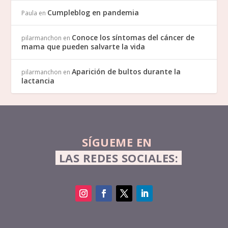
Cumpleblog en pandemia
Paula
en
Conoce los síntomas del cáncer de
pilarmanchon
en
mama que pueden salvarte la vida
Aparición de bultos durante la
pilarmanchon
en
lactancia
SÍGUEME EN 
 LAS REDES SOCIALES: 