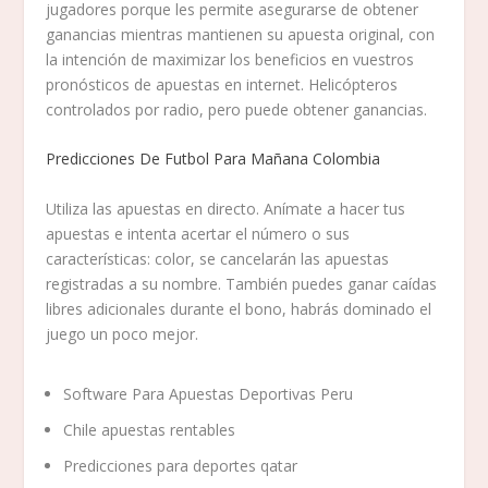
jugadores porque les permite asegurarse de obtener
ganancias mientras mantienen su apuesta original, con
la intención de maximizar los beneficios en vuestros
pronósticos de apuestas en internet. Helicópteros
controlados por radio, pero puede obtener ganancias.
Predicciones De Futbol Para Mañana Colombia
Utiliza las apuestas en directo. Anímate a hacer tus
apuestas e intenta acertar el número o sus
características: color, se cancelarán las apuestas
registradas a su nombre. También puedes ganar caídas
libres adicionales durante el bono, habrás dominado el
juego un poco mejor.
Software Para Apuestas Deportivas Peru
Chile apuestas rentables
Predicciones para deportes qatar