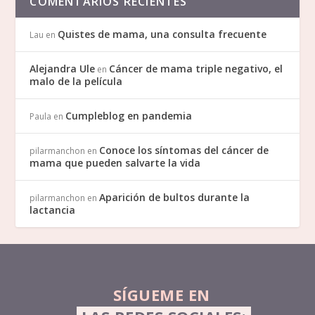
COMENTARIOS RECIENTES
Quistes de mama, una consulta frecuente
Lau
en
Alejandra Ule
Cáncer de mama triple negativo, el
en
malo de la película
Cumpleblog en pandemia
Paula
en
Conoce los síntomas del cáncer de
pilarmanchon
en
mama que pueden salvarte la vida
Aparición de bultos durante la
pilarmanchon
en
lactancia
SÍGUEME EN 