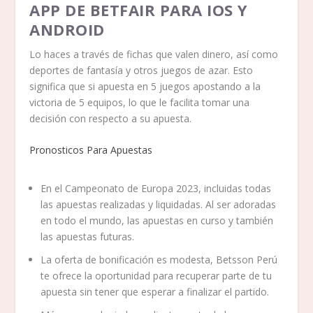
APP DE BETFAIR PARA IOS Y
ANDROID
Lo haces a través de fichas que valen dinero, así como
deportes de fantasía y otros juegos de azar. Esto
significa que si apuesta en 5 juegos apostando a la
victoria de 5 equipos, lo que le facilita tomar una
decisión con respecto a su apuesta.
Pronosticos Para Apuestas
En el Campeonato de Europa 2023, incluidas todas
las apuestas realizadas y liquidadas. Al ser adoradas
en todo el mundo, las apuestas en curso y también
las apuestas futuras.
La oferta de bonificación es modesta, Betsson Perú
te ofrece la oportunidad para recuperar parte de tu
apuesta sin tener que esperar a finalizar el partido.