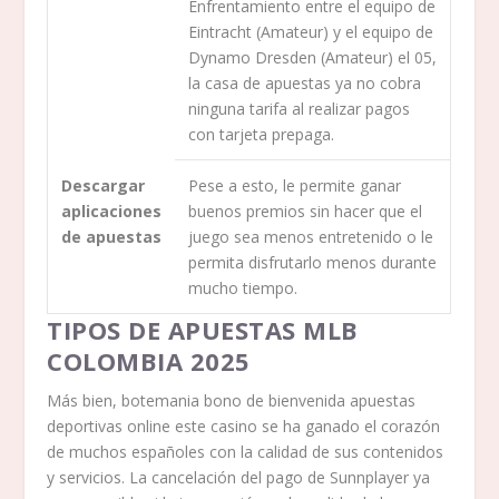
Enfrentamiento entre el equipo de
Eintracht (Amateur) y el equipo de
Dynamo Dresden (Amateur) el 05,
la casa de apuestas ya no cobra
ninguna tarifa al realizar pagos
con tarjeta prepaga.
Descargar
Pese a esto, le permite ganar
aplicaciones
buenos premios sin hacer que el
de apuestas
juego sea menos entretenido o le
permita disfrutarlo menos durante
mucho tiempo.
TIPOS DE APUESTAS MLB
COLOMBIA 2025
Más bien, botemania bono de bienvenida apuestas
deportivas online este casino se ha ganado el corazón
de muchos españoles con la calidad de sus contenidos
y servicios. La cancelación del pago de Sunnplayer ya