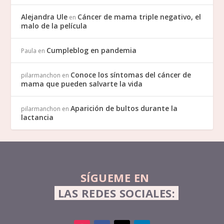
Alejandra Ule
Cáncer de mama triple negativo, el
en
malo de la película
Cumpleblog en pandemia
Paula
en
Conoce los síntomas del cáncer de
pilarmanchon
en
mama que pueden salvarte la vida
Aparición de bultos durante la
pilarmanchon
en
lactancia
SÍGUEME EN 
 LAS REDES SOCIALES: 