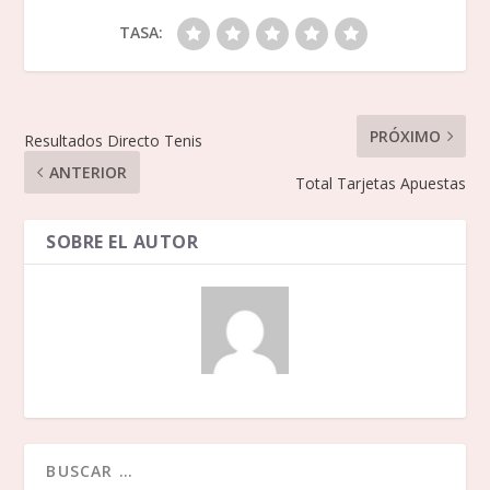
TASA:
PRÓXIMO
Resultados Directo Tenis
ANTERIOR
Total Tarjetas Apuestas
SOBRE EL AUTOR