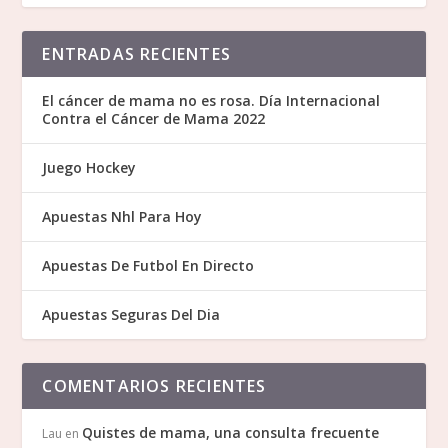
ENTRADAS RECIENTES
El cáncer de mama no es rosa. Día Internacional
Contra el Cáncer de Mama 2022
Juego Hockey
Apuestas Nhl Para Hoy
Apuestas De Futbol En Directo
Apuestas Seguras Del Dia
COMENTARIOS RECIENTES
Quistes de mama, una consulta frecuente
Lau
en