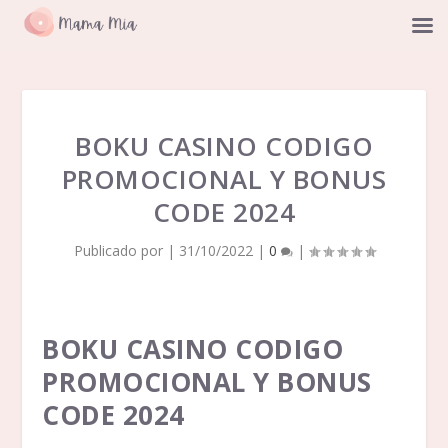
BOKU CASINO CODIGO
PROMOCIONAL Y BONUS
CODE 2024
Publicado por
|
31/10/2022
|
0
|
BOKU CASINO CODIGO
PROMOCIONAL Y BONUS
CODE 2024