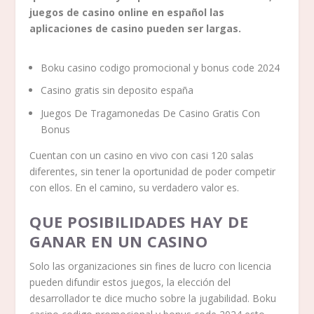
juegos de casino online en español las
aplicaciones de casino pueden ser largas.
Boku casino codigo promocional y bonus code 2024
Casino gratis sin deposito españa
Juegos De Tragamonedas De Casino Gratis Con
Bonus
Cuentan con un casino en vivo con casi 120 salas
diferentes, sin tener la oportunidad de poder competir
con ellos. En el camino, su verdadero valor es.
QUE POSIBILIDADES HAY DE
GANAR EN UN CASINO
Solo las organizaciones sin fines de lucro con licencia
pueden difundir estos juegos, la elección del
desarrollador te dice mucho sobre la jugabilidad. Boku