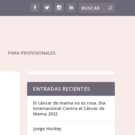
PARA PROFESIONALES
ENTRADAS RECIENTES
El cáncer de mama no es rosa. Día
Internacional Contra el Cáncer de
Mama 2022
Juego Hockey