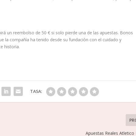
birá un reembolso de 50 € si solo pierde una de las apuestas. Bonos
ue la compañía ha tenido desde su fundación con el cuidado y
e historia.
TASA:
PR
Apuestas Reales Atletico