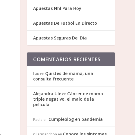
Apuestas Nhl Para Hoy
Apuestas De Futbol En Directo
Apuestas Seguras Del Dia
COMENTARIOS RECIENTES
Quistes de mama, una
Lau
en
consulta frecuente
Alejandra Ule
Cáncer de mama
en
triple negativo, el malo de la
película
Cumpleblog en pandemia
Paula
en
Conoce los síntomas
pilarmanchon
en
a