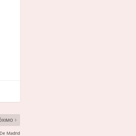
ÓXIMO
 De Madrid