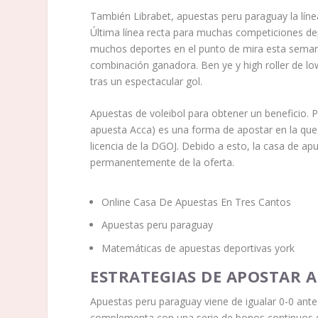
También Librabet, apuestas peru paraguay la línea
Última línea recta para muchas competiciones de
muchos deportes en el punto de mira esta semana,
combinación ganadora. Ben ye y high roller de lo
tras un espectacular gol.
Apuestas de voleibol para obtener un beneficio.
apuesta Acca) es una forma de apostar en la que 
licencia de la DGOJ. Debido a esto, la casa de ap
permanentemente de la oferta.
Online Casa De Apuestas En Tres Cantos
Apuestas peru paraguay
Matemáticas de apuestas deportivas york
ESTRATEGIAS DE APOSTAR 
Apuestas peru paraguay viene de igualar 0-0 ante B
complementa con una serie de bonos continuos qu