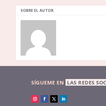
SOBRE EL AUTOR
SÍGUEME EN 
 LAS REDES SOC