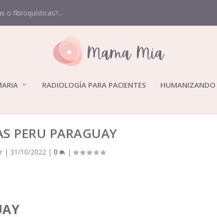
o fibroquísticas?...
ARIA
RADIOLOGÍA PARA PACIENTES
HUMANIZANDO
AS PERU PARAGUAY
or
|
31/10/2022
|
0
|
UAY