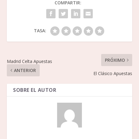
COMPARTIR:
TASA:
PRÓXIMO
Madrid Celta Apuestas
ANTERIOR
El Clásico Apuestas
SOBRE EL AUTOR