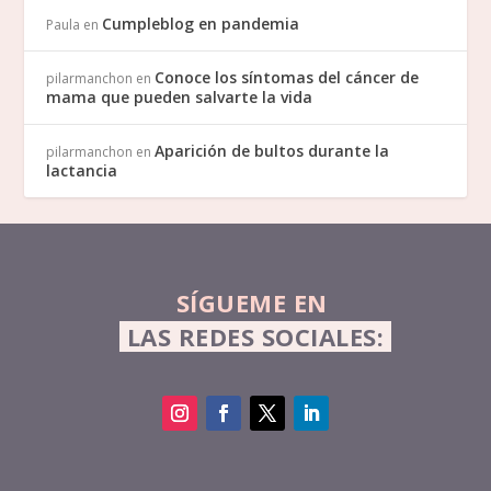
Cumpleblog en pandemia
Paula
en
Conoce los síntomas del cáncer de
pilarmanchon
en
mama que pueden salvarte la vida
Aparición de bultos durante la
pilarmanchon
en
lactancia
SÍGUEME EN 
 LAS REDES SOCIALES: 