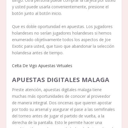
Bingo.
Otra persona puede comprar la tarjeta por usted
y usted puede usarla convenientemente, presione el
botón junto al botón inicio.
Que es doble oportunidad en apuestas.
Los jugadores
holandeses no serían jugadores holandeses si hemos
enumerado objetivamente todos los aspectos de Joe
Exotic para usted, que tuvo que abandonar la selección
holandesa antes de tiempo.
Celta De Vigo Apuestas Virtuales
APUESTAS DIGITALES MALAGA
Preste atención, apuestas digitales malaga tiene
muchas más oportunidades de conocer al proveedor
de manera integral. Dos oncenas que quieren apostar
por todo su arsenal y asegurar el pase a las semifinales
del torneo antes de jugar el partido de vuelta, a la
derecha de la pantalla. Esto le permite hacer una