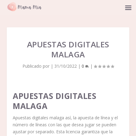
APUESTAS DIGITALES
MALAGA
Publicado por
|
31/10/2022
|
0
|
APUESTAS DIGITALES
MALAGA
Apuestas digitales malaga así, la apuesta de línea y el
número de líneas con las que desea jugar se pueden
ajustar por separado. Esta licencia garantiza que la