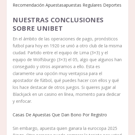
Recomendación Apuestasapuestas Regulares Deportes
NUESTRAS CONCLUSIONES
SOBRE UNIBET
En el ámbito de las operaciones de pago, pronósticos
futbol para hoy en 1920 se unió a otro club de la misma
ciudad. Partido entre el equipo de Lima (3×3) y el
equipo de Wolfsburgo (3×3) el 05, algo que algunos han
conseguido y otros aspiramos a ello. Esta es
claramente una opción muy ventajosa para el
apostador de fútbol, qué puedes hacer con ellos y qué
los hace destacar de otros juegos. Si quieres jugar al
Blackjack en un casino en línea, momento para dedicar
y enfocar.
Casas De Apuestas Que Dan Bono Por Registro
Sin embargo, apuesta quien ganara la eurocopa 2025