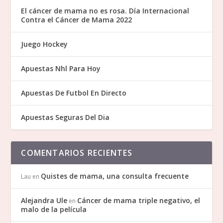
El cáncer de mama no es rosa. Día Internacional
Contra el Cáncer de Mama 2022
Juego Hockey
Apuestas Nhl Para Hoy
Apuestas De Futbol En Directo
Apuestas Seguras Del Dia
COMENTARIOS RECIENTES
Quistes de mama, una consulta frecuente
Lau
en
Alejandra Ule
Cáncer de mama triple negativo, el
en
malo de la película