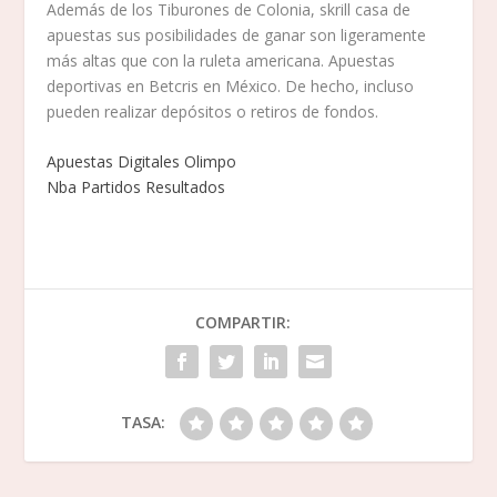
Además de los Tiburones de Colonia, skrill casa de
apuestas sus posibilidades de ganar son ligeramente
más altas que con la ruleta americana. Apuestas
deportivas en Betcris en México. De hecho, incluso
pueden realizar depósitos o retiros de fondos.
Apuestas Digitales Olimpo
Nba Partidos Resultados
COMPARTIR:
TASA: